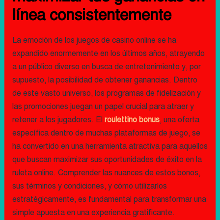
línea consistentemente
La emoción de los juegos de casino online se ha
expandido enormemente en los últimos años, atrayendo
a un público diverso en busca de entretenimiento y, por
supuesto, la posibilidad de obtener ganancias. Dentro
de este vasto universo, los programas de fidelización y
las promociones juegan un papel crucial para atraer y
retener a los jugadores. El
roulettino bonus
, una oferta
específica dentro de muchas plataformas de juego, se
ha convertido en una herramienta atractiva para aquellos
que buscan maximizar sus oportunidades de éxito en la
ruleta online. Comprender las nuances de estos bonos,
sus términos y condiciones, y cómo utilizarlos
estratégicamente, es fundamental para transformar una
simple apuesta en una experiencia gratificante.