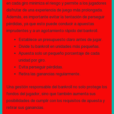
en cada giro minimiza el riesgo y permite a los jugadores
disfrutar de una experiencia de juego más prolongada.
Además, es importante evitar la tentación de perseguir
pérdidas, ya que esto puede conducir a apuestas
imprudentes y a un agotamiento rápido del bankroll.
Establece un presupuesto claro antes de jugar.
Divide tu bankroll en unidades más pequeñas.
Apuesta solo un pequeño porcentaje de cada
unidad por giro.
Evita perseguir pérdidas.
Retira las ganancias regularmente.
Una gestión responsable del bankroll no solo protege los
fondos del jugador, sino que también aumenta sus
posibilidades de cumplir con los requisitos de apuesta y
retirar sus ganancias.