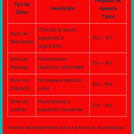
Requisito de
Tipo de
Descripción
Apuesta
Bono
Típico
Ofrecido a nuevos
Bono de
jugadores al
30x – 50x
Bienvenida
registrarse.
Bono de
Recompensa
35x – 60x
Recarga
depósitos adicionales.
Bono Sin
No requiere depósito
40x – 80x
Depósito
inicial.
Bono de
Recompensa a
20x – 40x
Lealtad
jugadores frecuentes.
Analizar detenidamente estos factores es esencial para