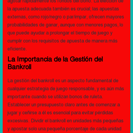
agotar rápidamente los fondos del bono. La elección de
la apuesta adecuada también es crucial; las apuestas
externas, como rojo/negro o par/impar, ofrecen mayores
probabilidades de ganar, aunque con menores pagos, lo
que puede ayudar a prolongar el tiempo de juego y
cumplir con los requisitos de apuesta de manera más
eficiente.
La Importancia de la Gestión del
Bankroll
La gestión del bankroll es un aspecto fundamental de
cualquier estrategia de juego responsable, y es aún más
importante cuando se utilizan bonos de ruleta.
Establecer un presupuesto claro antes de comenzar a
jugar y ceñirse a él es esencial para evitar pérdidas
excesivas. Dividir el bankroll en unidades más pequeñas
y apostar solo una pequeña porcentaje de cada unidad