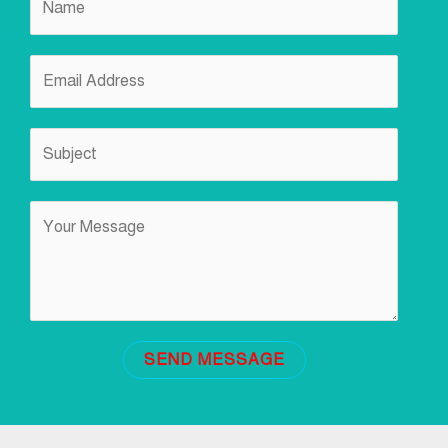
SEND MESSAGE