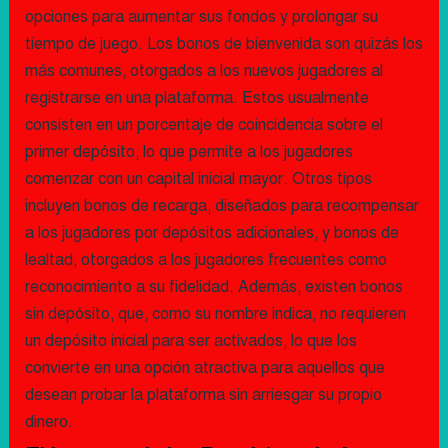
opciones para aumentar sus fondos y prolongar su
tiempo de juego. Los bonos de bienvenida son quizás los
más comunes, otorgados a los nuevos jugadores al
registrarse en una plataforma. Estos usualmente
consisten en un porcentaje de coincidencia sobre el
primer depósito, lo que permite a los jugadores
comenzar con un capital inicial mayor. Otros tipos
incluyen bonos de recarga, diseñados para recompensar
a los jugadores por depósitos adicionales, y bonos de
lealtad, otorgados a los jugadores frecuentes como
reconocimiento a su fidelidad. Además, existen bonos
sin depósito, que, como su nombre indica, no requieren
un depósito inicial para ser activados, lo que los
convierte en una opción atractiva para aquellos que
desean probar la plataforma sin arriesgar su propio
dinero.