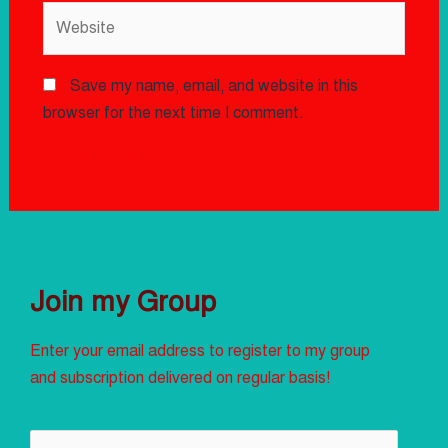
Save my name, email, and website in this
browser for the next time I comment.
Join my Group
Enter your email address to register to my group
and subscription delivered on regular basis!