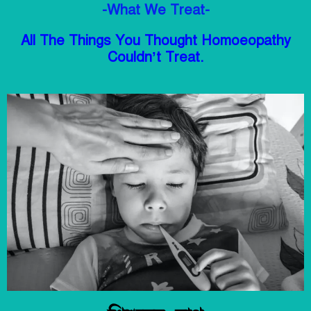
-What We Treat-
All The Things You Thought Homoeopathy
Couldn’t Treat.