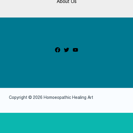
About Us
Copyright © 2026 Homoeopathic Healing Art