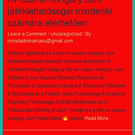
játéklehetőségei mindenki
számára elérhetően
Leave a Comment
/
Uncategorized
/ By
mondaldrshantanu@gmail.com
Előnyös ajánlatok és a the-nv-casino-hungary.com
játéklehetőségei mindenki számára elérhetően A
Játéklehetőségek Világa a the-nv-casino-hungary.com
Oldalon A Live Kaszinó Élménye Bónuszok és
Promóciók a Játékosok számára A Bónuszok Feltételei
A Biztonság és a Felelős Játék Fontossága A Szakmai
Segítség Fontossága A Mobil Alkalmazás és a
Felhasználói Élmény A Jövő Trendjei és a the-nv-casino-
hungary.com Fejlesztései
Játssz
Read More