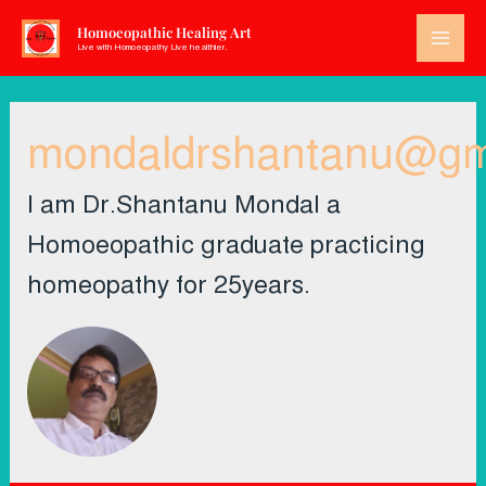
Homoeopathic Healing Art
Live with Homoeopathy Live healthier.
mondaldrshantanu@gm
I am Dr.Shantanu Mondal a
Homoeopathic graduate practicing
homeopathy for 25years.