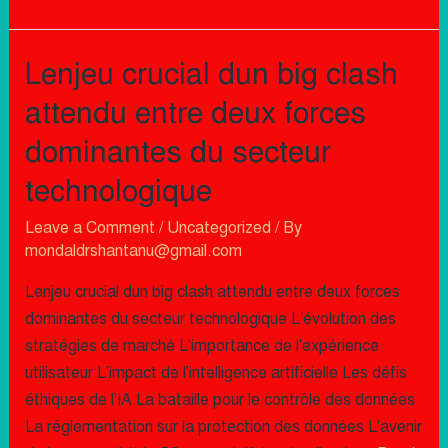
Lenjeu crucial dun big clash
attendu entre deux forces
dominantes du secteur
technologique
Leave a Comment
/
Uncategorized
/ By
mondaldrshantanu@gmail.com
Lenjeu crucial dun big clash attendu entre deux forces
dominantes du secteur technologique L'évolution des
stratégies de marché L'importance de l'expérience
utilisateur L'impact de l'intelligence artificielle Les défis
éthiques de l'IA La bataille pour le contrôle des données
La réglementation sur la protection des données L'avenir