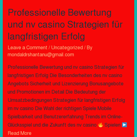
Professionelle Bewertung
und nv casino Strategien für
langfristigen Erfolg
Leave a Comment
/
Uncategorized
/ By
mondaldrshantanu@gmail.com
Professionelle Bewertung und nv casino Strategien für
langfristigen Erfolg Die Besonderheiten des nv casino
Angebots Sicherheit und Lizenzierung Bonusangebote
und Promotionen im Detail Die Bedeutung der
Umsatzbedingungen Strategien für langfristigen Erfolg
im nv casino Die Wahl der richtigen Spiele Mobile
Spielbarkeit und Benutzererfahrung Trends im Online-
Glücksspiel und die Zukunft des nv casino
Spielen
Read More