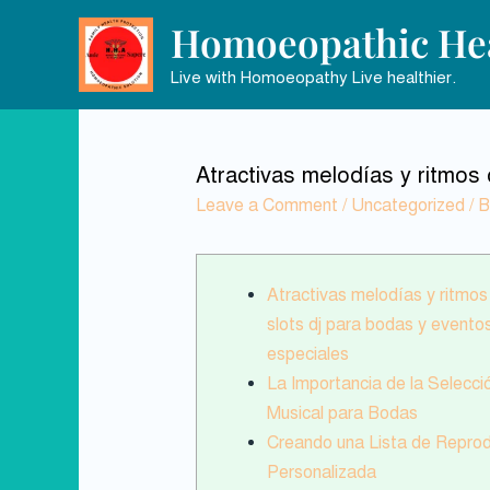
Homoeopathic Hea
Live with Homoeopathy Live healthier.
Atractivas melodías y ritmos
Leave a Comment
/
Uncategorized
/ 
Atractivas melodías y ritmos
slots dj para bodas y evento
especiales
La Importancia de la Selecci
Musical para Bodas
Creando una Lista de Repro
Personalizada