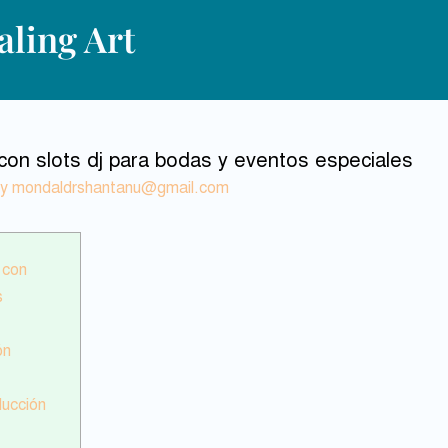
ling Art
 con slots dj para bodas y eventos especiales
By
mondaldrshantanu@gmail.com
 con
s
ón
ducción