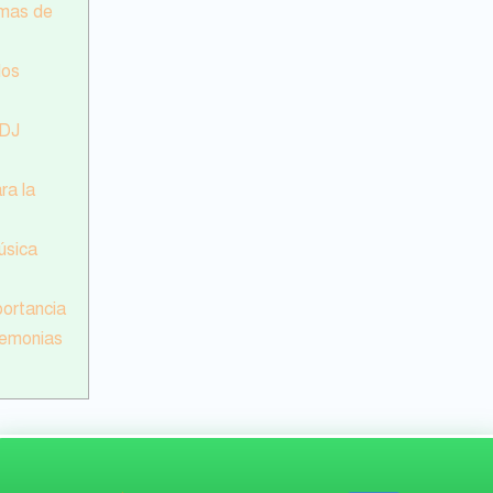
rmas de
los
 DJ
ra la
úsica
portancia
remonias