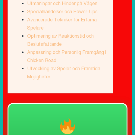
Utmaningar och Hinder på Vägen
Specialhändelser och Power-Ups
Avancerade Tekniker för Erfarna
Spelare
Optimering av Reaktionstid och
Beslutsfattande
Anpassning och Personlig Framgång i
Chicken Road
Utveckling av Spelet och Framtida
Möjligheter