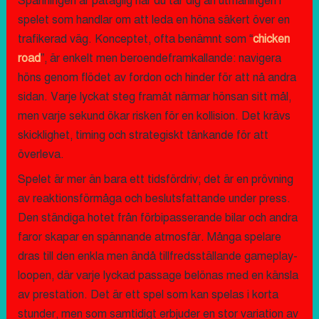
Spänningen är påtaglig när du tar dig an utmaningen i
spelet som handlar om att leda en höna säkert över en
trafikerad väg. Konceptet, ofta benämnt som “
chicken
road
”, är enkelt men beroendeframkallande: navigera
höns genom flödet av fordon och hinder för att nå andra
sidan. Varje lyckat steg framåt närmar hönsan sitt mål,
men varje sekund ökar risken för en kollision. Det krävs
skicklighet, timing och strategiskt tänkande för att
överleva.
Spelet är mer än bara ett tidsfördriv; det är en prövning
av reaktionsförmåga och beslutsfattande under press.
Den ständiga hotet från förbipasserande bilar och andra
faror skapar en spännande atmosfär. Många spelare
dras till den enkla men ändå tillfredsställande gameplay-
loopen, där varje lyckad passage belönas med en känsla
av prestation. Det är ett spel som kan spelas i korta
stunder, men som samtidigt erbjuder en stor variation av