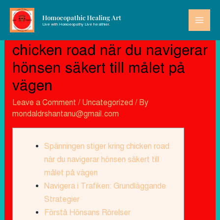
Homoeopathic Healing Art
Live with Homoeopathy Live healthier.
Spänningen stiger kring
chicken road när du navigerar
hönsen säkert till målet på
vägen
Leave a Comment
/
Uncategorized
/ By
mondaldrshantanu@gmail.com
Spänningen stiger kring chicken road
när du navigerar hönsen säkert till
målet på vägen
Navigera i Trafiken: Grundläggande
Strategier
Förstå Hönsans Rörelser