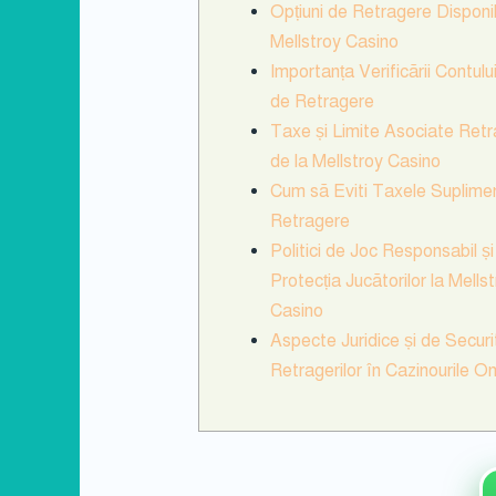
Opțiuni de Retragere Disponib
Mellstroy Casino
Importanța Verificării Contulu
de Retragere
Taxe și Limite Asociate Retra
de la Mellstroy Casino
Cum să Eviti Taxele Suplimen
Retragere
Politici de Joc Responsabil și
Protecția Jucătorilor la Mells
Casino
Aspecte Juridice și de Securi
Retragerilor în Cazinourile On