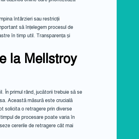
pina întârzieri sau restricții
important să înțelegem procesul de
astre în timp util. Transparența și
e la Mellstroy
 În primul rând, jucătorii trebuie să se
resa. Această măsură este crucială
t solicita o retragere prin diverse
ă timpul de procesare poate varia în
seze cererile de retragere cât mai