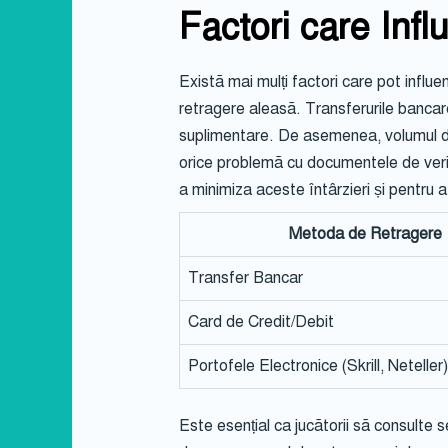
Factori care Inf
Există mai mulți factori care pot influ
retragere aleasă. Transferurile bancar
suplimentare. De asemenea, volumul de 
orice problemă cu documentele de verif
a minimiza aceste întârzieri și pentru a
Metoda de Retragere
Transfer Bancar
Card de Credit/Debit
Portofele Electronice (Skrill, Neteller)
Este esențial ca jucătorii să consulte 