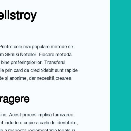
llstroy
. Printre cele mai populare metode se
um Skrill și Neteller. Fiecare metodă
bine preferințelor lor. Transferul
e prin card de credit/debit sunt rapide
pide și anonime, dar necesită crearea
tragere
sino. Acest proces implică furnizarea
include o copie a cărții de identitate,
 de a respecta reglementările legale și