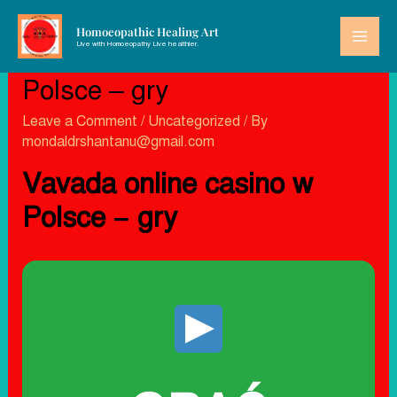
Homoeopathic Healing Art
Live with Homoeopathy Live healthier.
Vavada online casino w
Polsce – gry
Leave a Comment
/
Uncategorized
/ By
mondaldrshantanu@gmail.com
Vavada online casino w
Polsce – gry