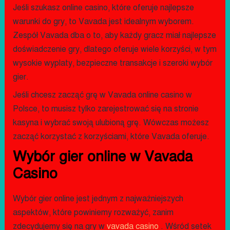
Jeśli szukasz online casino, które oferuje najlepsze
warunki do gry, to Vavada jest idealnym wyborem.
Zespół Vavada dba o to, aby każdy gracz miał najlepsze
doświadczenie gry, dlatego oferuje wiele korzyści, w tym
wysokie wyplaty, bezpieczne transakcje i szeroki wybór
gier.
Jeśli chcesz zacząć grę w Vavada online casino w
Polsce, to musisz tylko zarejestrować się na stronie
kasyna i wybrać swoją ulubioną grę. Wówczas możesz
zacząć korzystać z korzyściami, które Vavada oferuje.
Wybór gier online w Vavada
Casino
Wybór gier online jest jednym z najważniejszych
aspektów, które powiniemy rozważyć, zanim
zdecydujemy się na gry w
vavada casino
. Wśród setek