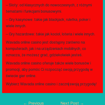
– Sloty: od klasycznych do nowoczesnych, z różnymi
tematami i funkcjami bonusowymi.
– Gry kasynowe: takie jak blackjack, ruletka, poker i
wiele innych.
– Gry hazardowe: takie jak kocioł, loteria i wiele innych.
Wavada online casino jest dostępny zarówno na
komputerach, jak i na urządzeniach mobilnych, co
oznacza, że możesz grać, gdziekolwiek jesteś.
Wavada online casino oferuje także wiele bonusów i
promocji, aby pomóc Ci rozpocząć swoją przygodę w
świecie gier online.
Wybierz Wavada online casino i zacznij swoją przygodę!
←
Previous
Next Post
→