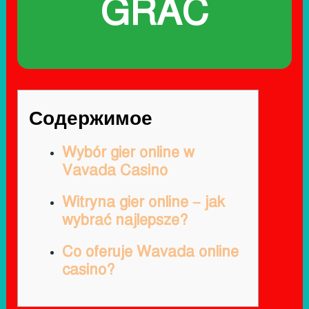
GRAĆ
Содержимое
Wybór gier online w
Vavada Casino
Witryna gier online – jak
wybrać najlepsze?
Co oferuje Wavada online
casino?