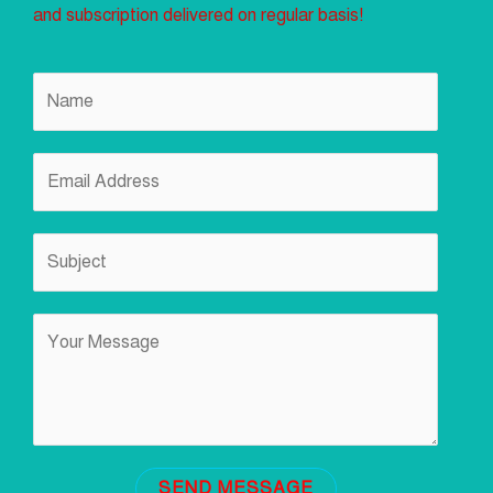
and subscription delivered on regular basis!
SEND MESSAGE