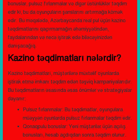
bonuslar, pulsuz fırlanmalar və digər üstünlüklər təqdim
edir ki, bu da oyunçuların şanslarını artırmağa kömək
edir. Bu məqalədə, Azərbaycanda real pul üçün kazino
təqdimatlarını qaçırmamağın əhəmiyyətindən,
faydalarından və necə iştirak edə biləcəyinizdən
danışacağıq.
Kazino təqdimatları nələrdir?
Kazino təqdimatları, müştərilərə müxtəlif oyunlarda
iştirak etmə imkanı təqdim edən təşviq kampaniyalarıdır.
Bu təqdimatların əsasında əsas önümlər və strategiyalar
dayanır:
Pulsuz fırlanmalar: Bu təqdimatlar, oyunçulara
müəyyən oyunlarda pulsuz fırlanmalar təqdim edir.
Qonaqpulu bonuslar: Yeni müştərilər üçün açılış
bonusları, hesab açdıqdan sonra təqdim olunur.