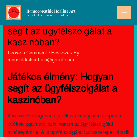
Homoeopathic Healing Art
Live with Homoeopathy Live healthier.
Játékos élmény: Hogyan
segít az ügyfélszolgálat a
kaszinóban?
Leave a Comment
/
Reviewe
/ By
mondaldrshantanu@gmail.com
Játékos élmény: Hogyan
segít az ügyfélszolgálat a
kaszinóban?
A kaszinók világában a játékos élmény nem csupán a
játékok izgalmáról szól, hanem az ügyfélszolgálat
minőségéről is. A jó ügyfélszolgálat kulcsszerepet játszik