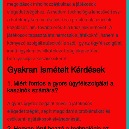
megoldások mind hozzájárulnak a játékosok
elégedettségéhez. A modern technológia lehetővé teszi
a hatékony kommunikációt és a problémák azonnali
kezelését, ami tovább erősíti a kaszinók hírnevét. A
játékosok tapasztalata nemcsak a játékokról, hanem a
környező szolgáltatásokról is szól, így az ügyfélszolgálat
iránti figyelem és elkötelezettség alapvetően
befolyásolja a kaszinó sikerét.
Gyakran Ismételt Kérdések
1. Miért fontos a gyors ügyfélszolgálat a
kaszinók számára?
A gyors ügyfélszolgálat növeli a játékosok
elégedettségét, segít megoldani a problémákat és
csökkenti a játékosok elvándorlását.
2. Hogyan járul hozzá a technológia az