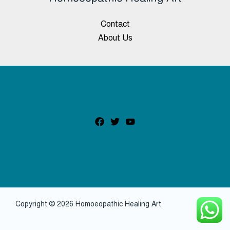
Contact
About Us
Copyright © 2026 Homoeopathic Healing Art