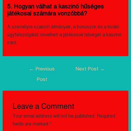
5. Hogyan válhat a kaszinó hűséges
játékosai számára vonzóbbá?
A személyre szabott élmények, a bónuszok és a kiváló
ügyfélszolgálat növelheti a játékosok hűségét a kaszinó
iránt.
←
Previous
Next Post
→
Post
Leave a Comment
Your email address will not be published.
Required
fields are marked
*