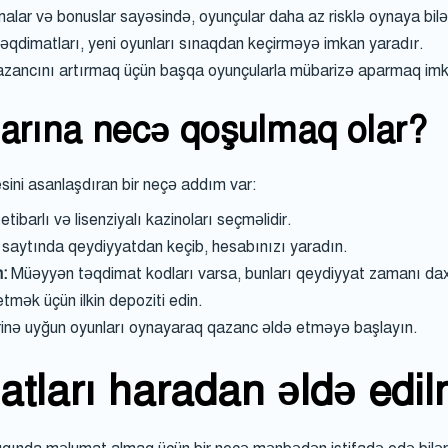
alar və bonuslar sayəsində, oyunçular daha az risklə oynaya bilər
əqdimatları, yeni oyunları sınaqdan keçirməyə imkan yaradır.
zancını artırmaq üçün başqa oyunçularla mübarizə aparmaq imk
larına necə qoşulmaq olar?
ini asanlaşdıran bir neçə addım var:
ibarlı və lisenziyalı kazinoları seçməlidir.
saytında qeydiyyatdan keçib, hesabınızı yaradın.
:
Müəyyən təqdimat kodları varsa, bunları qeydiyyat zamanı daxi
tmək üçün ilkin depoziti edin.
inə uyğun oyunları oynayaraq qazanc əldə etməyə başlayın.
tları haradan əldə edilm