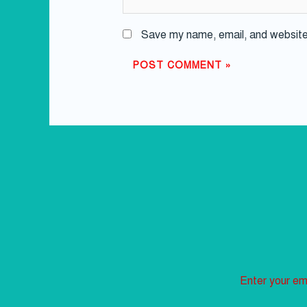
Save my name, email, and website 
Enter your ema