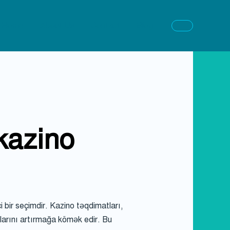
Home
About Us
Contact
Blog
kazino
bir seçimdir. Kazino təqdimatları,
slarını artırmağa kömək edir. Bu