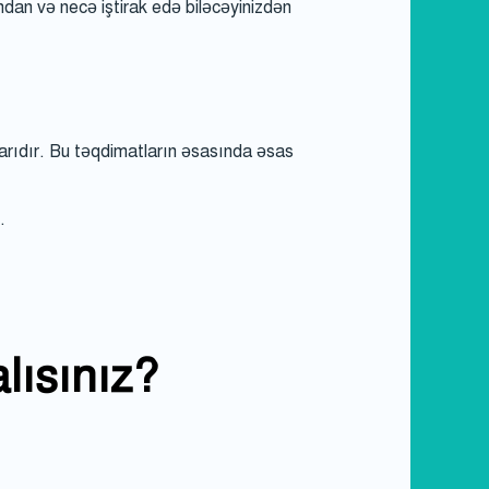
an və necə iştirak edə biləcəyinizdən
arıdır. Bu təqdimatların əsasında əsas
.
lısınız?