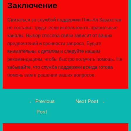
Заключение
Связаться со службой поддержки Пин-Ап Казахстан
не составит труда, если использовать правильные
каналы. Выбор способа связи зависит от ваших
предпочтений и срочности запроса. Будьте
внимательны к деталям и следуйте нашим
рекомендациям, чтобы быстро получить помощь. Не
забывайте, что служба поддержки всегда готова
помочь вам в решении ваших вопросов.
←
Previous
Next Post
→
Post