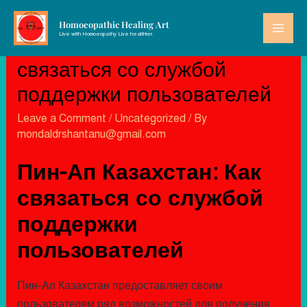
Homoeopathic Healing Art
Live with Homoeopathy Live healthier.
Пин-Ап Казахстан: Как
связаться со службой
поддержки пользователей
Leave a Comment
/
Uncategorized
/ By
mondaldrshantanu@gmail.com
Пин-Ап Казахстан: Как
связаться со службой
поддержки
пользователей
Пин-Ап Казахстан предоставляет своим
пользователям ряд возможностей для получения