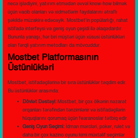
necə işlədiyini, yatırım etmədən əvvəl know-how bilmək
üçün vacib olanları və xidmətlərin faydalarını ətraflı
şəkildə müzakirə edəcəyik. Mostbet’in popülarlığı, rahat
istifadə interfeysi və geniş oyun çeşidi ilə əlaqədardır.
Bununla yanaşı, hər biri müştəri üçün xüsusi üstünlükləri
olan fərqli yatırım metodları da mövcuddur.
Mostbet Platformasının
Üstünlükləri
Mostbet, istifadəçilərinə bir sıra üstünlüklər təqdim edir.
Bu üstünlüklər arasında:
Dövlət Dəstəyi:
Mostbet, bir çox ölkənin nəzarət
orqanları tərəfindən tənzimlənir və istifadəçilərin
hüquqlarını qorumaq üçün fearanoslar tətbiq edir.
Geniş Oyun Seçimi:
İdman mərcləri, poker, rulet və
daha bir çox kazino oyunu kimi müxtəlif seçimlər