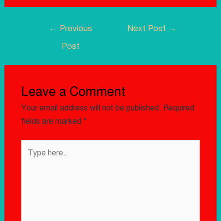
←
Previous
Next Post
→
Post
Leave a Comment
Your email address will not be published.
Required
fields are marked
*