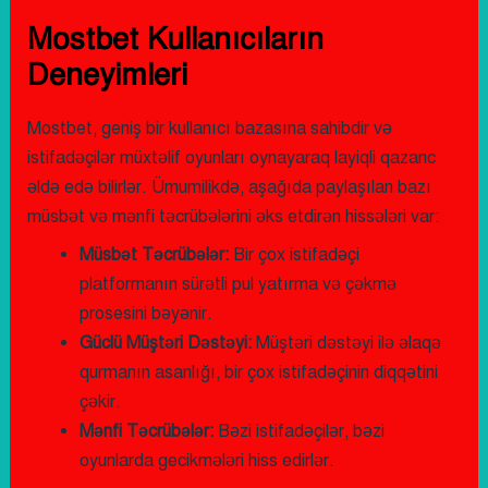
Mostbet Kullanıcıların
Deneyimleri
Mostbet, geniş bir kullanıcı bazasına sahibdir və
istifadəçilər müxtəlif oyunları oynayaraq layiqli qazanc
əldə edə bilirlər. Ümumilikdə, aşağıda paylaşılan bazı
müsbət və mənfi təcrübələrini əks etdirən hissələri var:
Müsbət Təcrübələr:
Bir çox istifadəçi
platformanın sürətli pul yatırma və çəkmə
prosesini bəyənir.
Güclü Müştəri Dəstəyi:
Müştəri dəstəyi ilə əlaqə
qurmanın asanlığı, bir çox istifadəçinin diqqətini
çəkir.
Mənfi Təcrübələr:
Bəzi istifadəçilər, bəzi
oyunlarda gecikmələri hiss edirlər.