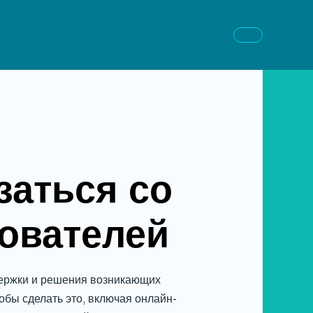
Home
About Us
Contact
Blog
заться со
ователей
держки и решения возникающих
обы сделать это, включая онлайн-