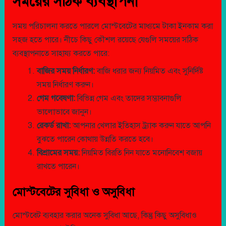
সময়ের সঠিক ব্যবস্থাপনা
সময় পরিচালনা করতে পারলে মোস্টবেটের মাধ্যমে টাকা ইনকাম করা
সহজ হতে পারে। নীচে কিছু কৌশল রয়েছে যেগুলি সময়ের সঠিক
ব্যবস্থাপনাতে সাহায্য করতে পারে:
বাজির সময় নির্ধারণ:
বাজি ধরার জন্য নিয়মিত এবং সুনির্দিষ্ট
সময় নির্ধারণ করুন।
গেম গবেষণা:
বিভিন্ন গেম এবং তাদের সম্ভাবনাগুলি
ভালোভাবে জানুন।
রেকর্ড রাখা:
আপনার খেলার ইতিহাস ট্র্যাক করুন যাতে আপনি
বুঝতে পারেন কোথায় উন্নতি করতে হবে।
বিশ্রামের সময়:
নিয়মিত বিরতি নিন যাতে মনোনিবেশ বজায়
রাখতে পারেন।
মোস্টবেটের সুবিধা ও অসুবিধা
মোস্টবেট ব্যবহার করার অনেক সুবিধা আছে, কিন্তু কিছু অসুবিধাও