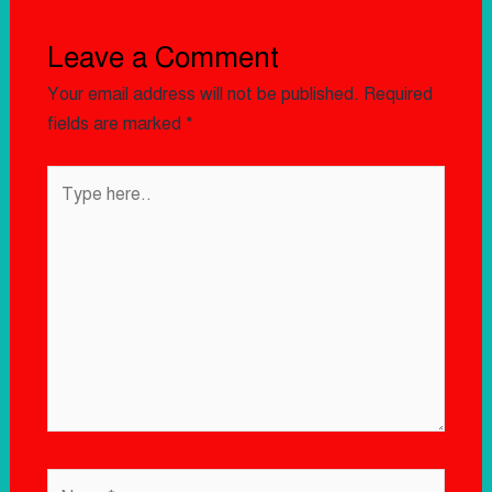
Leave a Comment
Your email address will not be published.
Required
fields are marked
*