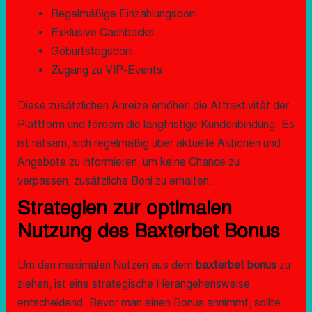
Regelmäßige Einzahlungsboni
Exklusive Cashbacks
Geburtstagsboni
Zugang zu VIP-Events
Diese zusätzlichen Anreize erhöhen die Attraktivität der
Plattform und fördern die langfristige Kundenbindung. Es
ist ratsam, sich regelmäßig über aktuelle Aktionen und
Angebote zu informieren, um keine Chance zu
verpassen, zusätzliche Boni zu erhalten.
Strategien zur optimalen
Nutzung des Baxterbet Bonus
Um den maximalen Nutzen aus dem
baxterbet bonus
zu
ziehen, ist eine strategische Herangehensweise
entscheidend. Bevor man einen Bonus annimmt, sollte