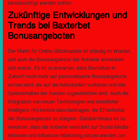
berücksichtigt werden sollten.
Zukünftige Entwicklungen und
Trends bei Baxterbet
Bonusangeboten
Der Markt für Online-Glücksspiele ist ständig im Wandel,
und auch die Bonusangebote der Anbieter entwickeln
sich weiter. Es ist zu erwarten, dass Baxterbet in
Zukunft noch mehr auf personalisierte Bonusangebote
setzen wird, die auf die individuellen Vorlieben und das
Spielverhalten der Kunden zugeschnitten sind. Auch die
Integration von neuen Technologien wie künstlicher
Intelligenz (KI) könnte dazu beitragen, die Effektivität
der Bonusangebote zu steigern. Darüber hinaus ist zu
erwarten, dass die Anbieter verstärkt auf Social-Media-
Aktionen und Influencer-Marketing setzen werden, um