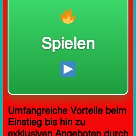
Spielen
Umfangreiche Vorteile beim
Einstieg bis hin zu
exklusiven Angeboten durch