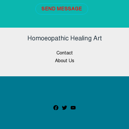
SEND MESSAGE
Homoeopathic Healing Art
Contact
About Us