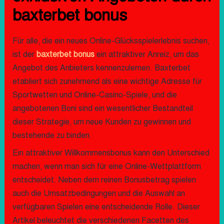
baxterbet bonus
Für alle, die ein neues Online-Glücksspielerlebnis suchen,
ist der
baxterbet bonus
ein attraktiver Anreiz, um das
Angebot des Anbieters kennenzulernen. Baxterbet
etabliert sich zunehmend als eine wichtige Adresse für
Sportwetten und Online-Casino-Spiele, und die
angebotenen Boni sind ein wesentlicher Bestandteil
dieser Strategie, um neue Kunden zu gewinnen und
bestehende zu binden.
Ein attraktiver Willkommensbonus kann den Unterschied
machen, wenn man sich für eine Online-Wettplattform
entscheidet. Neben dem reinen Bonusbetrag spielen
auch die Umsatzbedingungen und die Auswahl an
verfügbaren Spielen eine entscheidende Rolle. Dieser
Artikel beleuchtet die verschiedenen Facetten des