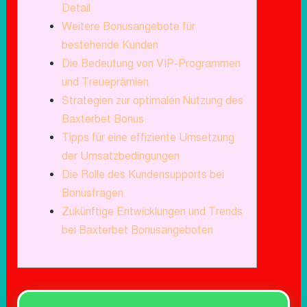
Detail
Weitere Bonusangebote für
bestehende Kunden
Die Bedeutung von VIP-Programmen
und Treueprämien
Strategien zur optimalen Nutzung des
Baxterbet Bonus
Tipps für eine effiziente Umsetzung
der Umsatzbedingungen
Die Rolle des Kundensupports bei
Bonusfragen
Zukünftige Entwicklungen und Trends
bei Baxterbet Bonusangeboten