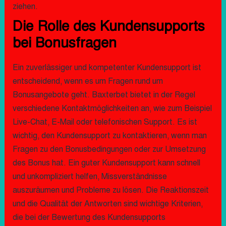
ziehen.
Die Rolle des Kundensupports
bei Bonusfragen
Ein zuverlässiger und kompetenter Kundensupport ist
entscheidend, wenn es um Fragen rund um
Bonusangebote geht. Baxterbet bietet in der Regel
verschiedene Kontaktmöglichkeiten an, wie zum Beispiel
Live-Chat, E-Mail oder telefonischen Support. Es ist
wichtig, den Kundensupport zu kontaktieren, wenn man
Fragen zu den Bonusbedingungen oder zur Umsetzung
des Bonus hat. Ein guter Kundensupport kann schnell
und unkompliziert helfen, Missverständnisse
auszuräumen und Probleme zu lösen. Die Reaktionszeit
und die Qualität der Antworten sind wichtige Kriterien,
die bei der Bewertung des Kundensupports