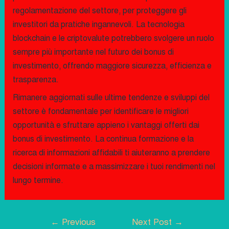
regolamentazione del settore, per proteggere gli
investitori da pratiche ingannevoli. La tecnologia
blockchain e le criptovalute potrebbero svolgere un ruolo
sempre più importante nel futuro dei bonus di
investimento, offrendo maggiore sicurezza, efficienza e
trasparenza.
Rimanere aggiornati sulle ultime tendenze e sviluppi del
settore è fondamentale per identificare le migliori
opportunità e sfruttare appieno i vantaggi offerti dai
bonus di investimento. La continua formazione e la
ricerca di informazioni affidabili ti aiuteranno a prendere
decisioni informate e a massimizzare i tuoi rendimenti nel
lungo termine.
←
Previous
Next Post
→