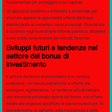
fondamentale per proteggere il tuo capitale.
Un approccio prudente e informato è essenziale per
sfruttare appieno le opportunità offerte dal bonus,
minimizzando al contempo i rischi potenziali. Ricorda che
il successo negli investimenti richiede pazienza, disciplina
e una solida comprensione dei mercati finanziari.
Sviluppi futuri e tendenze nel
settore dei bonus di
investimento
Il settore dei bonus di investimento è in continua
evoluzione, con nuove piattaforme e offerte che
emergono regolarmente. Le tendenze attuali indicano
una crescente personalizzazione dei bonus, con offerte
mirate alle esigenze specifiche di ciascun investitore. Si
prevede inoltre un aumento della trasparenza e della