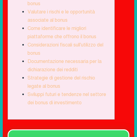
bonus
Valutare i rischi e le opportunità
associate al bonus
Come identificare le migliori
piattaforme che offrono il bonus
Considerazioni fiscali sull'utilizzo del
bonus
Documentazione necessaria per la
dichiarazione dei redditi
Strategie di gestione del rischio
legate al bonus
Sviluppi futuri e tendenze nel settore
dei bonus di investimento