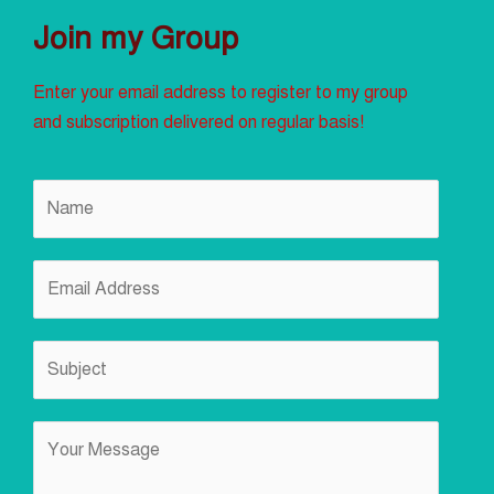
Join my Group
Enter your email address to register to my group
and subscription delivered on regular basis!