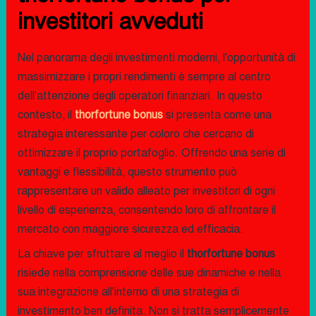
investitori avveduti
Nel panorama degli investimenti moderni, l'opportunità di
massimizzare i propri rendimenti è sempre al centro
dell'attenzione degli operatori finanziari. In questo
contesto, il
thorfortune bonus
si presenta come una
strategia interessante per coloro che cercano di
ottimizzare il proprio portafoglio. Offrendo una serie di
vantaggi e flessibilità, questo strumento può
rappresentare un valido alleato per investitori di ogni
livello di esperienza, consentendo loro di affrontare il
mercato con maggiore sicurezza ed efficacia.
La chiave per sfruttare al meglio il
thorfortune bonus
risiede nella comprensione delle sue dinamiche e nella
sua integrazione all'interno di una strategia di
investimento ben definita. Non si tratta semplicemente