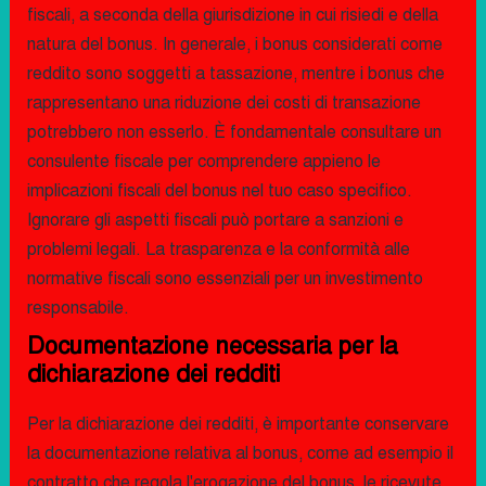
fiscali, a seconda della giurisdizione in cui risiedi e della
natura del bonus. In generale, i bonus considerati come
reddito sono soggetti a tassazione, mentre i bonus che
rappresentano una riduzione dei costi di transazione
potrebbero non esserlo. È fondamentale consultare un
consulente fiscale per comprendere appieno le
implicazioni fiscali del bonus nel tuo caso specifico.
Ignorare gli aspetti fiscali può portare a sanzioni e
problemi legali. La trasparenza e la conformità alle
normative fiscali sono essenziali per un investimento
responsabile.
Documentazione necessaria per la
dichiarazione dei redditi
Per la dichiarazione dei redditi, è importante conservare
la documentazione relativa al bonus, come ad esempio il
contratto che regola l'erogazione del bonus, le ricevute