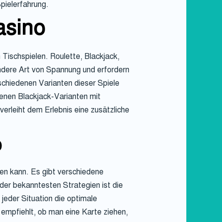
pielerfahrung.
asino
Tischspielen. Roulette, Blackjack,
andere Art von Spannung und erfordern
schiedenen Varianten dieser Spiele
enen Blackjack-Varianten mit
verleiht dem Erlebnis eine zusätzliche
o
ben kann. Es gibt verschiedene
der bekanntesten Strategien ist die
jeder Situation die optimale
 empfiehlt, ob man eine Karte ziehen,