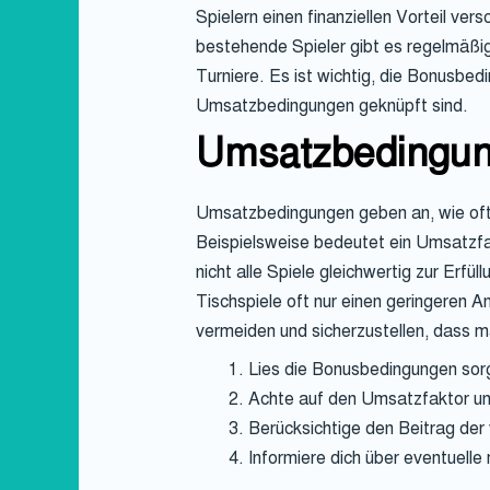
Spielern einen finanziellen Vorteil ve
bestehende Spieler gibt es regelmäßi
Turniere. Es ist wichtig, die Bonusbe
Umsatzbedingungen geknüpft sind.
Umsatzbedingun
Umsatzbedingungen geben an, wie oft
Beispielsweise bedeutet ein Umsatzfa
nicht alle Spiele gleichwertig zur Er
Tischspiele oft nur einen geringeren 
vermeiden und sicherzustellen, dass 
Lies die Bonusbedingungen sorg
Achte auf den Umsatzfaktor und
Berücksichtige den Beitrag der
Informiere dich über eventuell