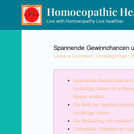
Homoeopathic Hea
Live with Homoeopathy Live healthier.
Spannende Gewinnchancen und
Leave a Comment
/
Uncategorized
/ 
Spannende Gewinnchancen 
royalstiger casino für erfahr
Spieler erleben
Die Welt der Spielautomaten
royalstiger casino
Die Bedeutung von volatilen 
Tischspiele: Klassiker im roya