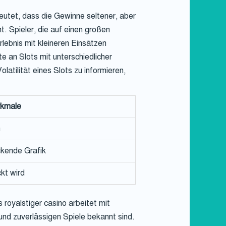
deutet, dass die Gewinne seltener, aber
t. Spieler, die auf einen großen
rlebnis mit kleineren Einsätzen
te an Slots mit unterschiedlicher
latilität eines Slots zu informieren,
rkmale
n
ckende Grafik
ckt wird
royalstiger casino arbeitet mit
nd zuverlässigen Spiele bekannt sind.