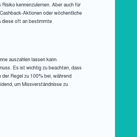
s Risiko kennenzulernen. Aber auch für
, Cashback-Aktionen oder wöchentliche
a diese oft an bestimmte
ne auszahlen lassen kann.
uss. Es ist wichtig zu beachten, dass
in der Regel zu 100% bei, während
heidend, um Missverständnisse zu