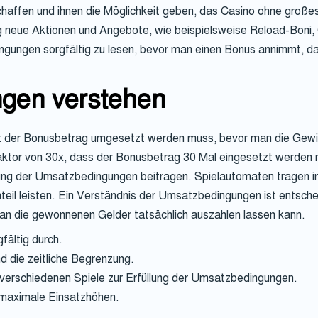
rschaffen und ihnen die Möglichkeit geben, das Casino ohne große
g neue Aktionen und Angebote, wie beispielsweise Reload-Boni
dingungen sorgfältig zu lesen, bevor man einen Bonus annimmt, d
gen verstehen
 der Bonusbetrag umgesetzt werden muss, bevor man die Gewin
ktor von 30x, dass der Bonusbetrag 30 Mal eingesetzt werden m
füllung der Umsatzbedingungen beitragen. Spielautomaten tragen 
Anteil leisten. Ein Verständnis der Umsatzbedingungen ist entsc
man die gewonnenen Gelder tatsächlich auszahlen lassen kann.
fältig durch.
 die zeitliche Begrenzung.
 verschiedenen Spiele zur Erfüllung der Umsatzbedingungen.
e maximale Einsatzhöhen.