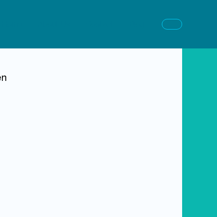
Home
About Us
Contact
Blog
en