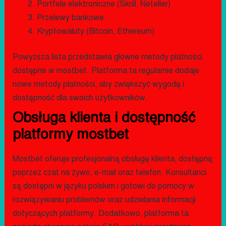
Portfele elektroniczne (Skrill, Neteller)
Przelewy bankowe
Kryptowaluty (Bitcoin, Ethereum)
Powyższa lista przedstawia główne metody płatności
dostępne w mostbet. Platforma ta regularnie dodaje
nowe metody płatności, aby zwiększyć wygodę i
dostępność dla swoich użytkowników.
Obsługa klienta i dostępność
platformy mostbet
Mostbet oferuje profesjonalną obsługę klienta, dostępną
poprzez czat na żywo, e-mail oraz telefon. Konsultanci
są dostępni w języku polskim i gotowi do pomocy w
rozwiązywaniu problemów oraz udzielania informacji
dotyczących platformy. Dodatkowo, platforma ta