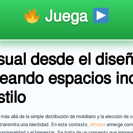
Juega
sual desde el dise
reando espacios ino
tilo
ás allá de la simple distribución de mobiliario y la elección de 
ransmita una identidad. En este contexto,
winaura
emerge como 
 funcionalidad y el bienestar. Se trata de un concepto que impre