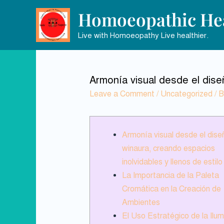
Homoeopathic Hea
Live with Homoeopathy Live healthier.
Armonía visual desde el diseñ
Leave a Comment
/
Uncategorized
/ 
Armonía visual desde el dise
winaura, creando espacios
inolvidables y llenos de estilo
La Importancia de la Paleta
Cromática en la Creación de
Ambientes
El Uso Estratégico de la Ilum