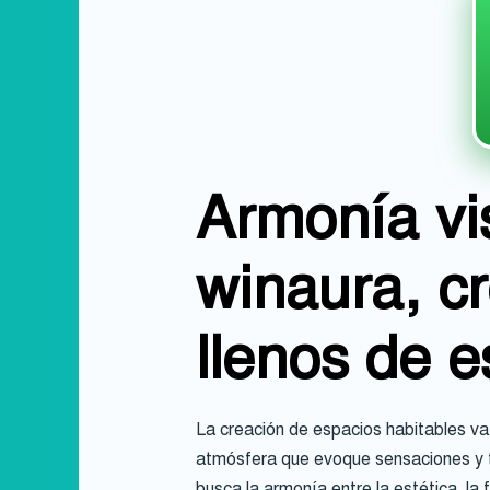
Armonía vi
winaura, c
llenos de es
La creación de espacios habitables va m
atmósfera que evoque sensaciones y t
busca la armonía entre la estética, la