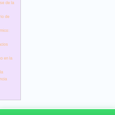
se de la
rio de
ómico:
acios
co en la
la
ncia