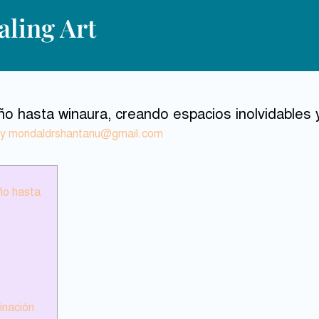
ling Art
o hasta winaura, creando espacios inolvidables y
By
mondaldrshantanu@gmail.com
ño hasta
inación