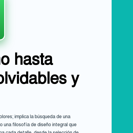
ño hasta
lvidables y
colores; implica la búsqueda de una
una filosofía de diseño integral que
gna cada detalle, desde la selección de