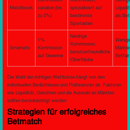
Kommission
Kommission,
Gering
Matchbook
variabel (bis
spezialisiert auf
Liquidi
zu 2%)
bestimmte
als Bet
Sportarten
Niedrige
1%
Wenige
Kommission,
Smarkets
Kommission
Märkte
benutzerfreundliche
auf Gewinne
Betfair
Oberfläche
Die Wahl der richtigen Wettbörse hängt von den
individuellen Bedürfnissen und Präferenzen ab. Faktoren
wie Liquidität, Gebühren und die Auswahl an Märkten
sollten berücksichtigt werden.
Strategien für erfolgreiches
Betmatch