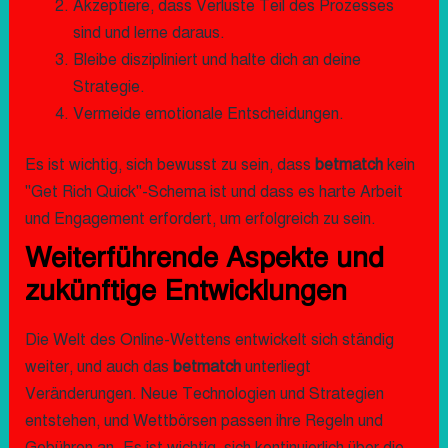
Akzeptiere, dass Verluste Teil des Prozesses
sind und lerne daraus.
Bleibe diszipliniert und halte dich an deine
Strategie.
Vermeide emotionale Entscheidungen.
Es ist wichtig, sich bewusst zu sein, dass
betmatch
kein
"Get Rich Quick"-Schema ist und dass es harte Arbeit
und Engagement erfordert, um erfolgreich zu sein.
Weiterführende Aspekte und
zukünftige Entwicklungen
Die Welt des Online-Wettens entwickelt sich ständig
weiter, und auch das
betmatch
unterliegt
Veränderungen. Neue Technologien und Strategien
entstehen, und Wettbörsen passen ihre Regeln und