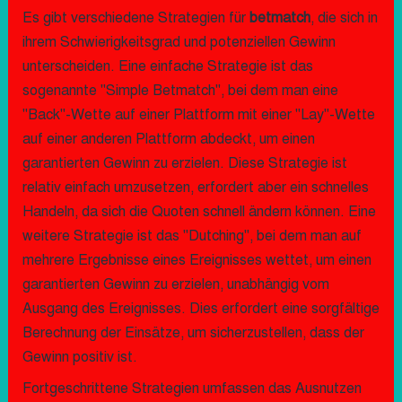
Es gibt verschiedene Strategien für
betmatch
, die sich in
ihrem Schwierigkeitsgrad und potenziellen Gewinn
unterscheiden. Eine einfache Strategie ist das
sogenannte "Simple Betmatch", bei dem man eine
"Back"-Wette auf einer Plattform mit einer "Lay"-Wette
auf einer anderen Plattform abdeckt, um einen
garantierten Gewinn zu erzielen. Diese Strategie ist
relativ einfach umzusetzen, erfordert aber ein schnelles
Handeln, da sich die Quoten schnell ändern können. Eine
weitere Strategie ist das "Dutching", bei dem man auf
mehrere Ergebnisse eines Ereignisses wettet, um einen
garantierten Gewinn zu erzielen, unabhängig vom
Ausgang des Ereignisses. Dies erfordert eine sorgfältige
Berechnung der Einsätze, um sicherzustellen, dass der
Gewinn positiv ist.
Fortgeschrittene Strategien umfassen das Ausnutzen