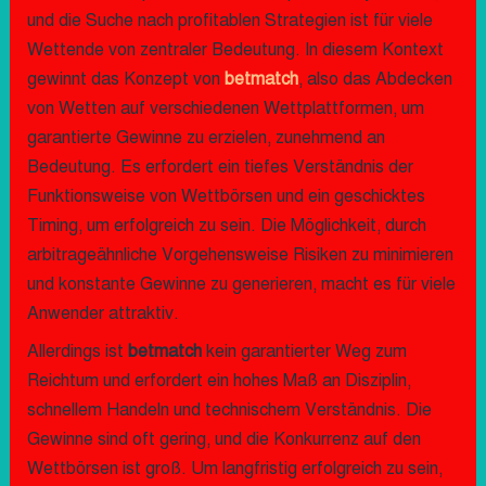
und die Suche nach profitablen Strategien ist für viele
Wettende von zentraler Bedeutung. In diesem Kontext
gewinnt das Konzept von
betmatch
, also das Abdecken
von Wetten auf verschiedenen Wettplattformen, um
garantierte Gewinne zu erzielen, zunehmend an
Bedeutung. Es erfordert ein tiefes Verständnis der
Funktionsweise von Wettbörsen und ein geschicktes
Timing, um erfolgreich zu sein. Die Möglichkeit, durch
arbitrageähnliche Vorgehensweise Risiken zu minimieren
und konstante Gewinne zu generieren, macht es für viele
Anwender attraktiv.
Allerdings ist
betmatch
kein garantierter Weg zum
Reichtum und erfordert ein hohes Maß an Disziplin,
schnellem Handeln und technischem Verständnis. Die
Gewinne sind oft gering, und die Konkurrenz auf den
Wettbörsen ist groß. Um langfristig erfolgreich zu sein,