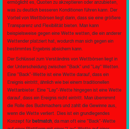
ermöglicht es, Quoten zu akzeptieren oder anzubieten,
was zu deutlich besseren Konditionen führen kann. Der
Vorteil von Wettbörsen liegt darin, dass sie eine größere
Transparenz und Flexibilität bieten. Man kann
beispielsweise gegen eine Wette wetten, die ein anderer
Wettender platziert hat, wodurch man sich gegen ein
bestimmtes Ergebnis absichern kann.
Der Schlüssel zum Verständnis von Wettbörsen liegt in
der Unterscheidung zwischen "Back" und "Lay" Wetten.
Eine "Back"-Wette ist eine Wette darauf, dass ein
Ereignis eintritt, ähnlich wie bei einem traditionellen
Wettanbieter. Eine "Lay"-Wette hingegen ist eine Wette
darauf, dass ein Ereignis nicht eintritt. Man übernimmt
die Rolle des Buchmachers und zahlt die Gewinne aus,
wenn die Wette verliert. Dies ist ein grundlegendes
Konzept für
betmatch
, da man oft eine "Back"-Wette