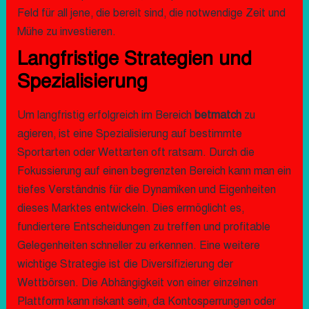
Feld für all jene, die bereit sind, die notwendige Zeit und
Mühe zu investieren.
Langfristige Strategien und
Spezialisierung
Um langfristig erfolgreich im Bereich
betmatch
zu
agieren, ist eine Spezialisierung auf bestimmte
Sportarten oder Wettarten oft ratsam. Durch die
Fokussierung auf einen begrenzten Bereich kann man ein
tiefes Verständnis für die Dynamiken und Eigenheiten
dieses Marktes entwickeln. Dies ermöglicht es,
fundiertere Entscheidungen zu treffen und profitable
Gelegenheiten schneller zu erkennen. Eine weitere
wichtige Strategie ist die Diversifizierung der
Wettbörsen. Die Abhängigkeit von einer einzelnen
Plattform kann riskant sein, da Kontosperrungen oder