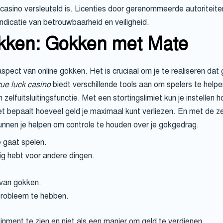
casino versleuteld is. Licenties door gerenommeerde autoriteite
ndicatie van betrouwbaarheid en veiligheid.
kken: Gokken met Mate
spect van online gokken. Het is cruciaal om je te realiseren dat 
rue luck casino
biedt verschillende tools aan om spelers te help
en zelfuitsluitingsfunctie. Met een stortingslimiet kun je instelle
 bepaalt hoeveel geld je maximaal kunt verliezen. En met de zelfuit
kunnen je helpen om controle te houden over je gokgedrag.
e gaat spelen.
ig hebt voor andere dingen.
 van gokken.
probleem te hebben.
ainment te zien en niet als een manier om geld te verdienen.