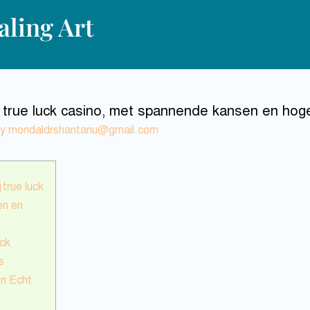
ling Art
 true luck casino, met spannende kansen en hoge
By
mondaldrshantanu@gmail.com
true luck
en en
ck
s
en Echt