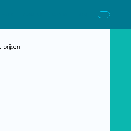
Home
About Us
Contact
Blog
 prijzen