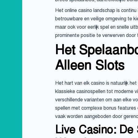
Het online casino landschap is contin
betrouwbare en veilige omgeving te kie
maar ook voor eerlijk spel en snelle uit
prominente positie te verwerven door 
Het Spelaanbo
Alleen Slots
Het hart van elk casino is natuurlijk he
klassieke casinospellen tot moderne vid
verschillende varianten om aan elke voo
spellen met complexe bonus features en
vaak worden aangeboden door gerenomm
Live Casino: De 