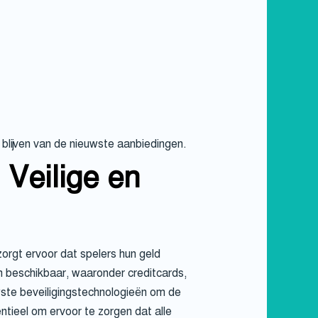
blijven van de nieuwste aanbiedingen.
 Veilige en
orgt ervoor dat spelers hun geld
n beschikbaar, waaronder creditcards,
wste beveiligingstechnologieën om de
ntieel om ervoor te zorgen dat alle