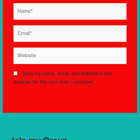
Save my name, email, and website in this
browser for the next time I comment.