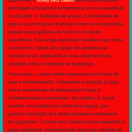
disponíveis, o
honey betz casino
destaca-se pela sua
abordagem inovadora e compromisso com a experiência
do utilizador. A facilidade de acesso, a diversidade de
jogos e as promoções atrativas tornam-no uma escolha
popular para jogadores de todos os níveis de
experiência. Este artigo explora em detalhe o que torna
o honey betz casino uma opção tão apelativa no
mercado atual, analisando as suas características
principais, bónus e medidas de segurança.
Para muitos, o casino online representa uma forma de
lazer e entretenimento, oferecendo a emoção do jogo
sem a necessidade de deslocações físicas a
estabelecimentos tradicionais. No entanto, é crucial
escolher uma plataforma confiável e segura, que
garanta a proteção dos dados pessoais e financeiros
dos jogadores. O honey betz casino procura responder a
estas exigências, implementando rigorosas medidas de