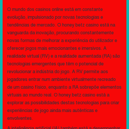
O mundo dos casinos online está em constante
evolução, impulsionado por novas tecnologias e
tendências de mercado. O honey betz casino está na
vanguarda da inovação, procurando constantemente
novas formas de melhorar a experiência do utilizador e
oferecer jogos mais emocionantes e imersivos. A
realidade virtual (RV) e a realidade aumentada (RA) são
tecnologias emergentes que têm o potencial de
revolucionar a indústria do jogo. A RV permite aos
jogadores entrar num ambiente virtualmente recreado
de um casino físico, enquanto a RA sobrepõe elementos
virtuais ao mundo real. O honey betz casino está a
explorar as possibilidades destas tecnologias para criar
experiências de jogo ainda mais autênticas e
envolventes.
A inteligência artificial (IA) também está a desempenhar