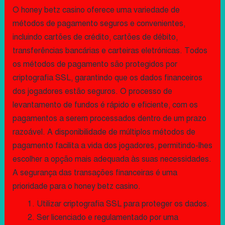
O honey betz casino oferece uma variedade de
métodos de pagamento seguros e convenientes,
incluindo cartões de crédito, cartões de débito,
transferências bancárias e carteiras eletrónicas. Todos
os métodos de pagamento são protegidos por
criptografia SSL, garantindo que os dados financeiros
dos jogadores estão seguros. O processo de
levantamento de fundos é rápido e eficiente, com os
pagamentos a serem processados dentro de um prazo
razoável. A disponibilidade de múltiplos métodos de
pagamento facilita a vida dos jogadores, permitindo-lhes
escolher a opção mais adequada às suas necessidades.
A segurança das transações financeiras é uma
prioridade para o honey betz casino.
Utilizar criptografia SSL para proteger os dados.
Ser licenciado e regulamentado por uma