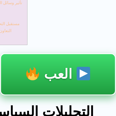
تأثير وسائل ا
مستقبل التح
التعاون
العب
التحليلات السياسي