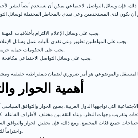
 ذلك، فإن وسائل التواصل الاجتماعي يمكن أن تستخدم أيضاً لنشر الأخب
م أن يكون لدى المستخدمين وعي نقدي بالمخاطر المحتملة لوسائل التو
يجب على وسائل الإعلام الالتزام بأخلاقيات المهنة وتقديم معلومات دقيقة وموضوعية.
يجب على المواطنين تطوير وعي نقدي بآليات عمل وسائل الإعلام والتحقق من مصداقية المعلومات.
يجب على الحكومات حماية حرية الصحافة وتعزيز التعددية الإعلامية.
يجب على وسائل التواصل الاجتماعي مكافحة الأخبار الكاذبة والمعلومات المضللة.
أهمية الحوار وا
جتماعية التي تواجهها الدول العربية، يصبح الحوار والتوافق السياسي أمر
افات وتقريب وجهات النظر، وبناء الثقة بين مختلف الأطراف الفاعلة. ك
حتياجات جميع فئات المجتمع. ومع ذلك، فإن تحقيق الحوار والتوافق ا
واحتراماً للتعددية والتنوع، والتزاماً بالقيم الديمقراطية.