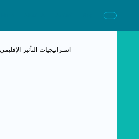
Home
About Us
Contact
Blog
التحليلات السياسية العميقة و www.mmlkahnews.com/category/politics-2/ استراتيجيا