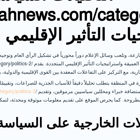
news.com/categor
تيجيات التأثير الإقليمي
عة، وتلعب وسائل الإعلام دوراً محورياً في تشكيل الرأي العام وتوجيه 
ة في المنطقة يتطلب تحليلاً دقيقاً للأسباب الجذرية للصراعات، وتقييمً
/ إلى توفير هذا التحليل العميق، من خلال استضافة خبراء ومحللين سياسيين مرموقين، وتقديم
gory/politics-2
طروحة. كما يحرص الموقع على تقديم معلومات موثوقة ومحدثة، لتمكي
لات الخارجية على السياسة 