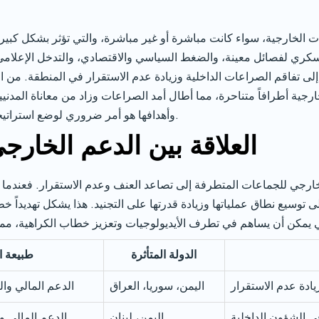
ت الخارجية، سواء كانت مباشرة أو غير مباشرة، والتي تؤثر بشكل كبير 
عسكري لفصائل معينة، والضغط السياسي والاقتصادي، والتدخل الإعلامي. 
ى تفاقم الصراعات الداخلية وزيادة عدم الاستقرار في المنطقة. من الأ
جية أطرافاً متناحرة، مما أطال أمد الصراعات وزاد من معاناة المدني
وأهدافها هو أمر ضروري لوضع استراتيجيات فعالة لمواجهتها وتقليل آثارها السلبية.
العلاقة بين الدعم الخار
رجي للجماعات المتطرفة إلى تصاعد العنف وعدم الاستقرار. فعندما تتلق
توسيع نطاق عملياتها وزيادة قدرتها على التجنيد. هذا يشكل تهديداً خطي
الدولة المتأثرة
طبيعة ا
ادة عدم الاستقرار
اليمن، سوريا، العراق
الدعم المالي وا
في الشؤون الداخلية
اليمن، لبنان
الدعم المالي 