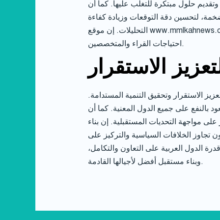
وتقديم حلول مبتكرة للتغلب عليها. كما أن
لضخمة، لتحسين دقة التوقعات وزيادة كفاءة
التحليلات. إن موقع www.mmlkahnews.com/category/politics-2/ يحرص على مواكبة هذه التطورات، وتقديم تحليلات سياسية مبتكرة وموثوقة، تلبي
احتياجات القراء والمتخصصين.
تعزيز الاستقرار
عزيز الاستقرار وتحقيق التنمية المستدامة.
ود بالنفع على جميع الدول المعنية. كما أن
على مواجهة التحديات المستقبلية. إن بناء
ن تجاوز الخلافات السياسية والتركيز على
درة الدول العربية على التعاون والتكامل،
وبناء مستقبل أفضل لأجيالها القادمة.