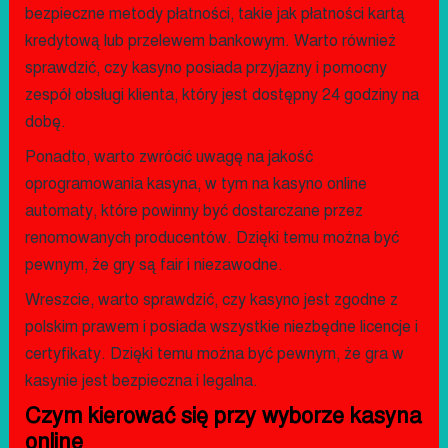
bezpieczne metody płatności, takie jak płatności kartą
kredytową lub przelewem bankowym. Warto również
sprawdzić, czy kasyno posiada przyjazny i pomocny
zespół obsługi klienta, który jest dostępny 24 godziny na
dobę.
Ponadto, warto zwrócić uwagę na jakość
oprogramowania kasyna, w tym na kasyno online
automaty, które powinny być dostarczane przez
renomowanych producentów. Dzięki temu można być
pewnym, że gry są fair i niezawodne.
Wreszcie, warto sprawdzić, czy kasyno jest zgodne z
polskim prawem i posiada wszystkie niezbędne licencje i
certyfikaty. Dzięki temu można być pewnym, że gra w
kasynie jest bezpieczna i legalna.
Czym kierować się przy wyborze kasyna
online