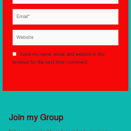
Save my name, email, and website in this
browser for the next time I comment.
Join my Group