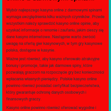
Wybór najlepszego kasyna online z darmowymi spinami
wymaga uwzględnienia kilku ważnych czynników. Przede
wszystkim należy sprawdzić kasyno online opinie, aby
uzyskać informacje o renomie i zaufaniu, jakim cieszy się
dane kasyno internetowe. Następnie warto zwrócić
uwagę na ofertę gier kasynowych, w tym gry kasynowe
polska, dostępne w kasynie.
Ważne jest również, aby kasyno oferowało atrakcyjne
bonusy i promocje, takie jak darmowe spiny, które
pozwalają graczom na rozpoczęcie gry bez konieczności
wpłacania własnych pieniędzy. Polskie kasyno online
powinno również posiadać certyfikat bezpieczeństwa,
który gwarantuje ochronę danych osobowych i
finansowych graczy.
Kasyno online powinno również oferować wygodne i