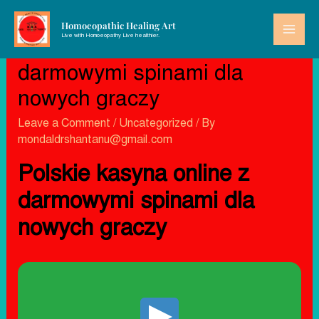
Homoeopathic Healing Art
Live with Homoeopathy Live healthier.
Polskie kasyna online z
darmowymi spinami dla
nowych graczy
Leave a Comment
/
Uncategorized
/ By
mondaldrshantanu@gmail.com
Polskie kasyna online z
darmowymi spinami dla
nowych graczy