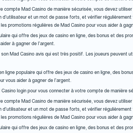
e compte Mad Casino de manière sécurisée, vous devez utiliser 
d’utilisateur et un mot de passe forts, et vérifier régulièremen
 les promotions régulières de Mad Casino pour vous aider à gagn
laire qui offre des jeux de casino en ligne, des bonus et des pr
aider à gagner de l’argent.
on Mad Casino avis qui est très positif. Les joueurs peuvent ut
 ligne populaire qui offre des jeux de casino en ligne, des bonu
ur vous aider à gagner de l’argent.
 Casino login pour vous connecter à votre compte de manière sé
e compte Mad Casino de manière sécurisée, vous devez utiliser 
d’utilisateur et un mot de passe forts, et vérifier régulièremen
 les promotions régulières de Mad Casino pour vous aider à gagn
laire qui offre des jeux de casino en ligne, des bonus et des pr