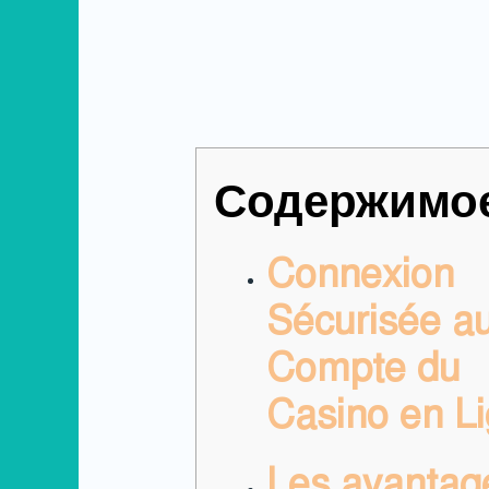
Содержимо
Connexion
Sécurisée a
Compte du
Casino en L
Les avantag