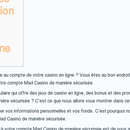
ion
gne
 au compte de votre casino en ligne ? Vous êtes au bon endroit !
tre compte Mad Casino de manière sécurisée.
laire qui offre des jeux de casino en ligne, des bonus et des p
ère sécurisée ? C’est ce que nous allons vous montrer dans cet 
ger vos informations personnelles et vos fonds. C’est pourquoi no
ad Casino de manière sécurisée.
à votre compte Mad Casino de manière sécurisée est de vous ass