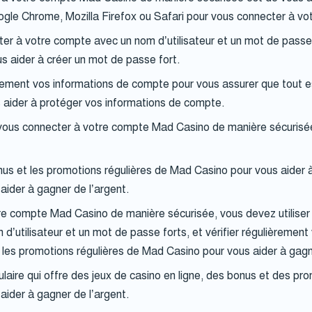
ogle Chrome, Mozilla Firefox ou Safari pour vous connecter à vo
er à votre compte avec un nom d’utilisateur et un mot de passe 
 aider à créer un mot de passe fort.
ièrement vos informations de compte pour vous assurer que tout
ous aider à protéger vos informations de compte.
 vous connecter à votre compte Mad Casino de manière sécurisée
nus et les promotions régulières de Mad Casino pour vous aider 
aider à gagner de l’argent.
e compte Mad Casino de manière sécurisée, vous devez utiliser 
d’utilisateur et un mot de passe forts, et vérifier régulièremen
 les promotions régulières de Mad Casino pour vous aider à gagn
laire qui offre des jeux de casino en ligne, des bonus et des pr
aider à gagner de l’argent.