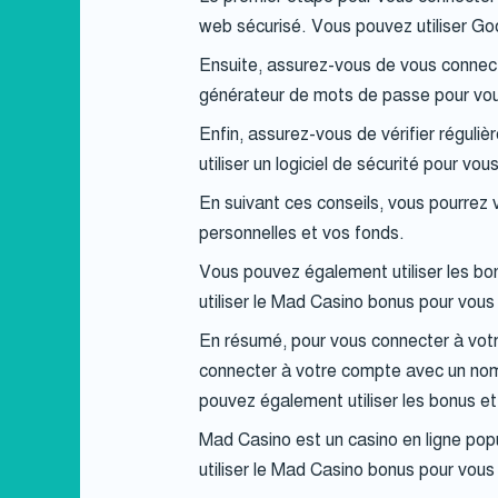
web sécurisé. Vous pouvez utiliser Go
Ensuite, assurez-vous de vous connect
générateur de mots de passe pour vous
Enfin, assurez-vous de vérifier régul
utiliser un logiciel de sécurité pour v
En suivant ces conseils, vous pourrez
personnelles et vos fonds.
Vous pouvez également utiliser les bo
utiliser le Mad Casino bonus pour vous 
En résumé, pour vous connecter à votr
connecter à votre compte avec un nom 
pouvez également utiliser les bonus et
Mad Casino est un casino en ligne popu
utiliser le Mad Casino bonus pour vous 