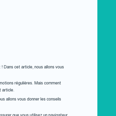
 Dans cet article, nous allons vous
romotions régulières. Mais comment
article.
us allons vous donner les conseils
urer que vous utilisez un navigateur