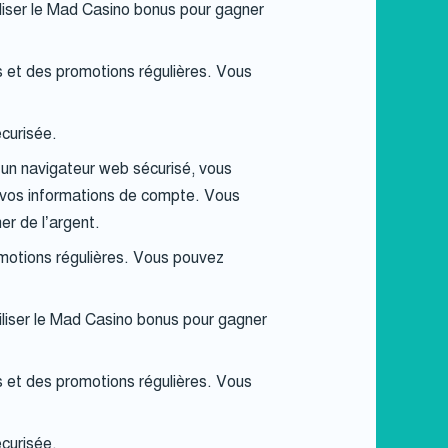
tiliser le Mad Casino bonus pour gagner
s et des promotions régulières. Vous
curisée.
un navigateur web sécurisé, vous
t vos informations de compte. Vous
er de l’argent.
omotions régulières. Vous pouvez
iliser le Mad Casino bonus pour gagner
s et des promotions régulières. Vous
curisée.