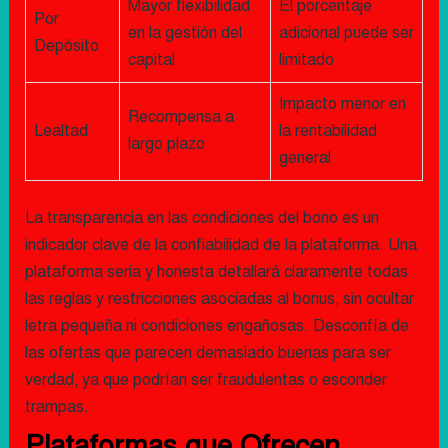
Mayor flexibilidad
El porcentaje
Por
en la gestión del
adicional puede ser
Depósito
capital
limitado
Impacto menor en
Recompensa a
Lealtad
la rentabilidad
largo plazo
general
La transparencia en las condiciones del bono es un
indicador clave de la confiabilidad de la plataforma. Una
plataforma seria y honesta detallará claramente todas
las reglas y restricciones asociadas al bonus, sin ocultar
letra pequeña ni condiciones engañosas. Desconfía de
las ofertas que parecen demasiado buenas para ser
verdad, ya que podrían ser fraudulentas o esconder
trampas.
Plataformas que Ofrecen