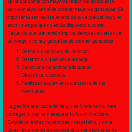
optar por bonos con mayores requisitos de apuesta,
pero con el potencial de obtener mayores ganancias. Es
importante ser realista acerca de tus expectativas y no
asumir riesgos que no estás dispuesto a correr.
Recuerda que la inversión implica siempre un cierto nivel
de riesgo, y no hay garantías de obtener ganancias.
Define tus objetivos de inversión.
Determina tu tolerancia al riesgo.
Selecciona los activos adecuados.
Diversifica tu cartera.
Realiza un seguimiento constante de tus
inversiones.
La gestión adecuada del riesgo es fundamental para
proteger tu capital y asegurar tu futuro financiero.
Establece límites de pérdidas y respétalos, y no te
dejes llevar por las emociones al tomar decisiones de