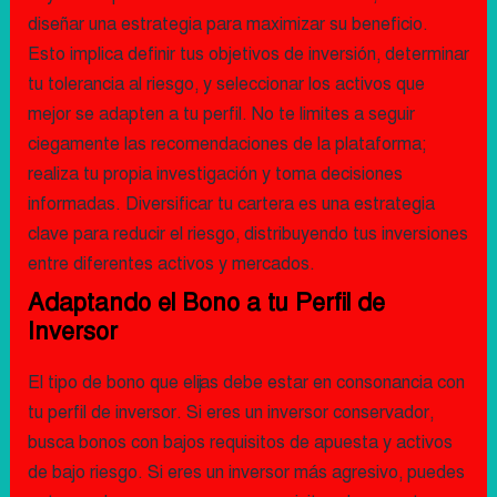
diseñar una estrategia para maximizar su beneficio.
Esto implica definir tus objetivos de inversión, determinar
tu tolerancia al riesgo, y seleccionar los activos que
mejor se adapten a tu perfil. No te limites a seguir
ciegamente las recomendaciones de la plataforma;
realiza tu propia investigación y toma decisiones
informadas. Diversificar tu cartera es una estrategia
clave para reducir el riesgo, distribuyendo tus inversiones
entre diferentes activos y mercados.
Adaptando el Bono a tu Perfil de
Inversor
El tipo de bono que elijas debe estar en consonancia con
tu perfil de inversor. Si eres un inversor conservador,
busca bonos con bajos requisitos de apuesta y activos
de bajo riesgo. Si eres un inversor más agresivo, puedes