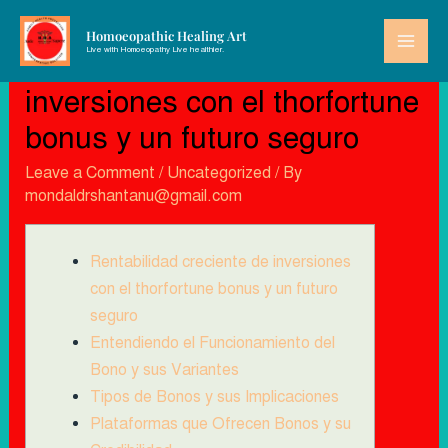
Homoeopathic Healing Art
Live with Homoeopathy Live healthier.
Rentabilidad creciente de
inversiones con el thorfortune
bonus y un futuro seguro
Leave a Comment
/
Uncategorized
/ By
mondaldrshantanu@gmail.com
Rentabilidad creciente de inversiones
con el thorfortune bonus y un futuro
seguro
Entendiendo el Funcionamiento del
Bono y sus Variantes
Tipos de Bonos y sus Implicaciones
Plataformas que Ofrecen Bonos y su