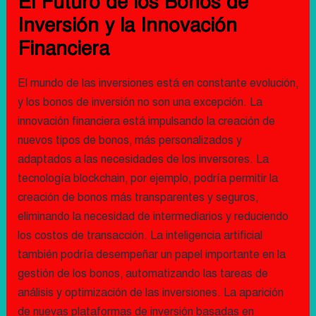
El Futuro de los Bonos de
Inversión y la Innovación
Financiera
El mundo de las inversiones está en constante evolución,
y los bonos de inversión no son una excepción. La
innovación financiera está impulsando la creación de
nuevos tipos de bonos, más personalizados y
adaptados a las necesidades de los inversores. La
tecnología blockchain, por ejemplo, podría permitir la
creación de bonos más transparentes y seguros,
eliminando la necesidad de intermediarios y reduciendo
los costos de transacción. La inteligencia artificial
también podría desempeñar un papel importante en la
gestión de los bonos, automatizando las tareas de
análisis y optimización de las inversiones. La aparición
de nuevas plataformas de inversión basadas en