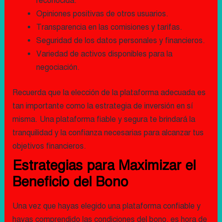
reconocida.
Opiniones positivas de otros usuarios.
Transparencia en las comisiones y tarifas.
Seguridad de los datos personales y financieros.
Variedad de activos disponibles para la
negociación.
Recuerda que la elección de la plataforma adecuada es
tan importante como la estrategia de inversión en sí
misma. Una plataforma fiable y segura te brindará la
tranquilidad y la confianza necesarias para alcanzar tus
objetivos financieros.
Estrategias para Maximizar el
Beneficio del Bono
Una vez que hayas elegido una plataforma confiable y
hayas comprendido las condiciones del bono, es hora de