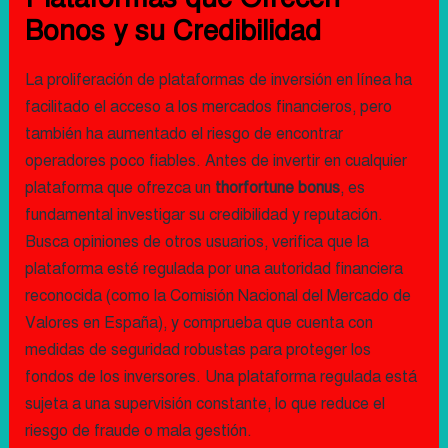
Bonos y su Credibilidad
La proliferación de plataformas de inversión en línea ha
facilitado el acceso a los mercados financieros, pero
también ha aumentado el riesgo de encontrar
operadores poco fiables. Antes de invertir en cualquier
plataforma que ofrezca un
thorfortune bonus
, es
fundamental investigar su credibilidad y reputación.
Busca opiniones de otros usuarios, verifica que la
plataforma esté regulada por una autoridad financiera
reconocida (como la Comisión Nacional del Mercado de
Valores en España), y comprueba que cuenta con
medidas de seguridad robustas para proteger los
fondos de los inversores. Una plataforma regulada está
sujeta a una supervisión constante, lo que reduce el
riesgo de fraude o mala gestión.