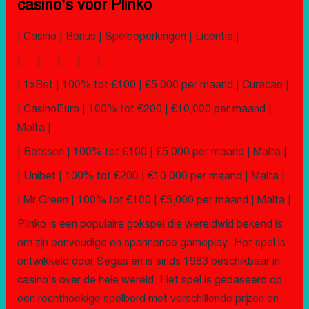
casino’s voor Plinko
| Casino | Bonus | Spelbeperkingen | Licentie |
| — | — | — | — |
| 1xBet | 100% tot €100 | €5,000 per maand | Curacao |
| CasinoEuro | 100% tot €200 | €10,000 per maand |
Malta |
| Betsson | 100% tot €100 | €5,000 per maand | Malta |
| Unibet | 100% tot €200 | €10,000 per maand | Malta |
| Mr Green | 100% tot €100 | €5,000 per maand | Malta |
Plinko is een populaire gokspel die wereldwijd bekend is
om zijn eenvoudige en spannende gameplay. Het spel is
ontwikkeld door Segas en is sinds 1983 beschikbaar in
casino’s over de hele wereld. Het spel is gebaseerd op
een rechthoekige spelbord met verschillende prijzen en