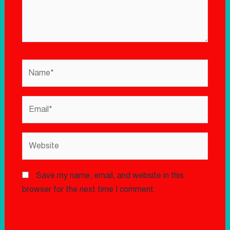
Save my name, email, and website in this
browser for the next time I comment.