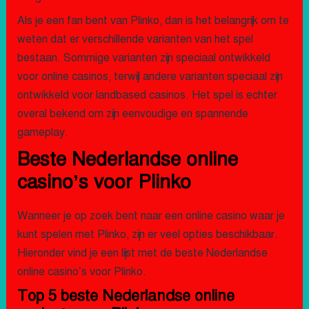
Als je een fan bent van Plinko, dan is het belangrijk om te
weten dat er verschillende varianten van het spel
bestaan. Sommige varianten zijn speciaal ontwikkeld
voor online casinos, terwijl andere varianten speciaal zijn
ontwikkeld voor landbased casinos. Het spel is echter
overal bekend om zijn eenvoudige en spannende
gameplay.
Beste Nederlandse online
casino’s voor Plinko
Wanneer je op zoek bent naar een online casino waar je
kunt spelen met Plinko, zijn er veel opties beschikbaar.
Hieronder vind je een lijst met de beste Nederlandse
online casino’s voor Plinko.
Top 5 beste Nederlandse online