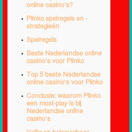
online casino’s?
Plinko spelregels en -
strategieën
Spelregels
Beste Nederlandse online
casino’s voor Plinko
Top 5 beste Nederlandse
online casino’s voor Plinko
Conclusie: waarom Plinko
een must-play is bij
Nederlandse online
casino’s