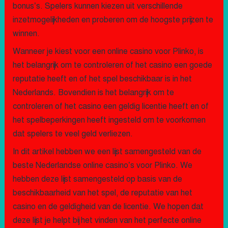
bonus’s. Spelers kunnen kiezen uit verschillende
inzetmogelijkheden en proberen om de hoogste prijzen te
winnen.
Wanneer je kiest voor een online casino voor Plinko, is
het belangrijk om te controleren of het casino een goede
reputatie heeft en of het spel beschikbaar is in het
Nederlands. Bovendien is het belangrijk om te
controleren of het casino een geldig licentie heeft en of
het spelbeperkingen heeft ingesteld om te voorkomen
dat spelers te veel geld verliezen.
In dit artikel hebben we een lijst samengesteld van de
beste Nederlandse online casino’s voor Plinko. We
hebben deze lijst samengesteld op basis van de
beschikbaarheid van het spel, de reputatie van het
casino en de geldigheid van de licentie. We hopen dat
deze lijst je helpt bij het vinden van het perfecte online