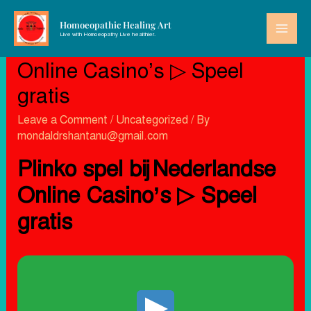
Homoeopathic Healing Art
Live with Homoeopathy Live healthier.
Plinko spel bij Nederlandse
Online Casino’s ▷ Speel
gratis
Leave a Comment
/
Uncategorized
/ By
mondaldrshantanu@gmail.com
Plinko spel bij Nederlandse
Online Casino’s ▷ Speel
gratis