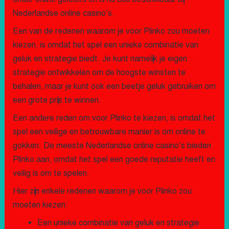
Nederlandse online casino’s.
Een van de redenen waarom je voor Plinko zou moeten
kiezen, is omdat het spel een unieke combinatie van
geluk en strategie biedt. Je kunt namelijk je eigen
strategie ontwikkelen om de hoogste winsten te
behalen, maar je kunt ook een beetje geluk gebruiken om
een grote prijs te winnen.
Een andere reden om voor Plinko te kiezen, is omdat het
spel een veilige en betrouwbare manier is om online te
gokken. De meeste Nederlandse online casino’s bieden
Plinko aan, omdat het spel een goede reputatie heeft en
veilig is om te spelen.
Hier zijn enkele redenen waarom je voor Plinko zou
moeten kiezen:
Een unieke combinatie van geluk en strategie