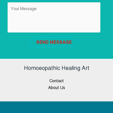
SEND MESSAGE
Homoeopathic Healing Art
Contact
About Us