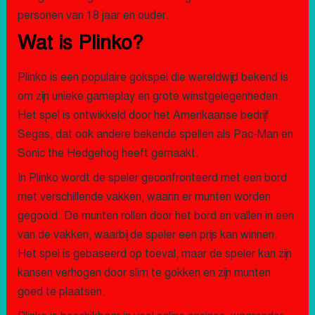
personen van 18 jaar en ouder.
Wat is Plinko?
Plinko is een populaire gokspel die wereldwijd bekend is
om zijn unieke gameplay en grote winstgelegenheden.
Het spel is ontwikkeld door het Amerikaanse bedrijf
Segas, dat ook andere bekende spellen als Pac-Man en
Sonic the Hedgehog heeft gemaakt.
In Plinko wordt de speler geconfronteerd met een bord
met verschillende vakken, waarin er munten worden
gegooid. De munten rollen door het bord en vallen in een
van de vakken, waarbij de speler een prijs kan winnen.
Het spel is gebaseerd op toeval, maar de speler kan zijn
kansen verhogen door slim te gokken en zijn munten
goed te plaatsen.