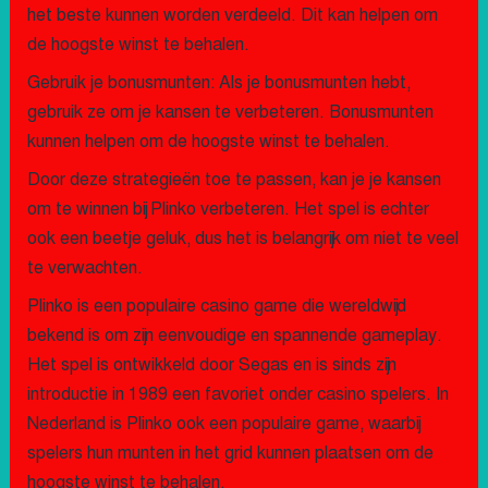
het beste kunnen worden verdeeld. Dit kan helpen om
de hoogste winst te behalen.
Gebruik je bonusmunten: Als je bonusmunten hebt,
gebruik ze om je kansen te verbeteren. Bonusmunten
kunnen helpen om de hoogste winst te behalen.
Door deze strategieën toe te passen, kan je je kansen
om te winnen bij Plinko verbeteren. Het spel is echter
ook een beetje geluk, dus het is belangrijk om niet te veel
te verwachten.
Plinko is een populaire casino game die wereldwijd
bekend is om zijn eenvoudige en spannende gameplay.
Het spel is ontwikkeld door Segas en is sinds zijn
introductie in 1989 een favoriet onder casino spelers. In
Nederland is Plinko ook een populaire game, waarbij
spelers hun munten in het grid kunnen plaatsen om de
hoogste winst te behalen.