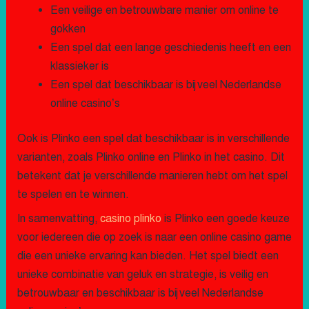
Een veilige en betrouwbare manier om online te
gokken
Een spel dat een lange geschiedenis heeft en een
klassieker is
Een spel dat beschikbaar is bij veel Nederlandse
online casino’s
Ook is Plinko een spel dat beschikbaar is in verschillende
varianten, zoals Plinko online en Plinko in het casino. Dit
betekent dat je verschillende manieren hebt om het spel
te spelen en te winnen.
In samenvatting,
casino plinko
is Plinko een goede keuze
voor iedereen die op zoek is naar een online casino game
die een unieke ervaring kan bieden. Het spel biedt een
unieke combinatie van geluk en strategie, is veilig en
betrouwbaar en beschikbaar is bij veel Nederlandse