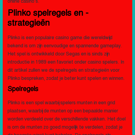
online casino’s.
Plinko spelregels en -
strategieën
Plinko is een populaire casino game die wereldwijd
bekend is om zijn eenvoudige en spannende gameplay.
Het spel is ontwikkeld door Segas en is sinds zijn
introductie in 1989 een favoriet onder casino spelers. In
dit artikel zullen we de spelregels en strategieën voor
Plinko bespreken, zodat je beter kunt spelen en winnen.
Spelregels
Plinko is een spel waarbij spelers munten in een grid
plaatsen, waarbij de munten op een bepaalde manier
worden verdeeld over de verschillende vakken. Het doel
is om de munten zo goed mogelijk te verdelen, zodat je