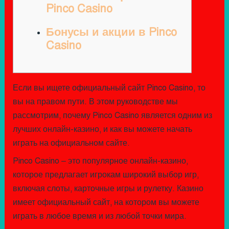
Pinco Casino
Бонусы и акции в Pinco
Casino
Если вы ищете официальный сайт Pinco Casino, то
вы на правом пути. В этом руководстве мы
рассмотрим, почему Pinco Casino является одним из
лучших онлайн-казино, и как вы можете начать
играть на официальном сайте.
Pinco Casino – это популярное онлайн-казино,
которое предлагает игрокам широкий выбор игр,
включая слоты, карточные игры и рулетку. Казино
имеет официальный сайт, на котором вы можете
играть в любое время и из любой точки мира.