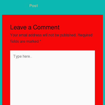
Post
Leave a Comment
Your email address will not be published.
Required
fields are marked
*