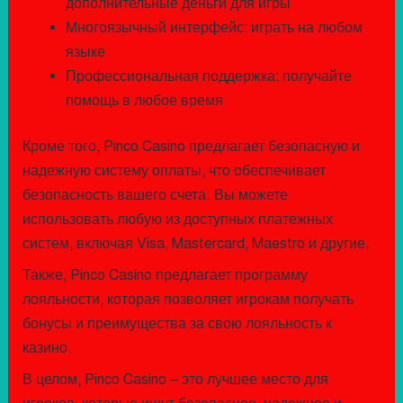
дополнительные деньги для игры
Многоязычный интерфейс: играть на любом
языке
Профессиональная поддержка: получайте
помощь в любое время
Кроме того, Pinco Casino предлагает безопасную и
надежную систему оплаты, что обеспечивает
безопасность вашего счета. Вы можете
использовать любую из доступных платежных
систем, включая Visa, Mastercard, Maestro и другие.
Также, Pinco Casino предлагает программу
лояльности, которая позволяет игрокам получать
бонусы и преимущества за свою лояльность к
казино.
В целом, Pinco Casino – это лучшее место для