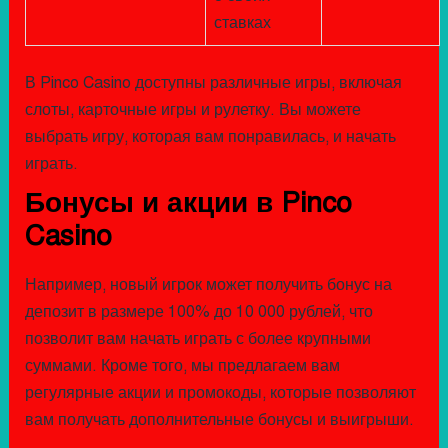
ставках
В Pinco Casino доступны различные игры, включая
слоты, карточные игры и рулетку. Вы можете
выбрать игру, которая вам понравилась, и начать
играть.
Бонусы и акции в Pinco
Casino
Например, новый игрок может получить бонус на
депозит в размере 100% до 10 000 рублей, что
позволит вам начать играть с более крупными
суммами. Кроме того, мы предлагаем вам
регулярные акции и промокоды, которые позволяют
вам получать дополнительные бонусы и выигрыши.