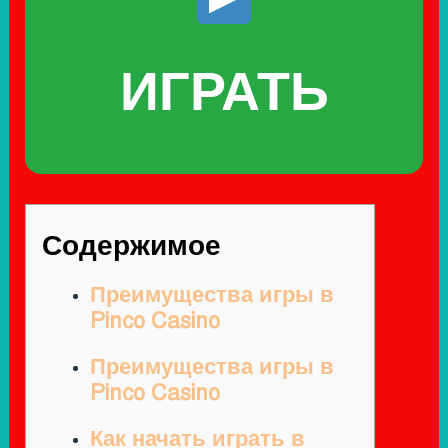
ИГРАТЬ
Содержимое
Преимущества игры в
Pinco Casino
Преимущества игры в
Pinco Casino
Как начать играть в