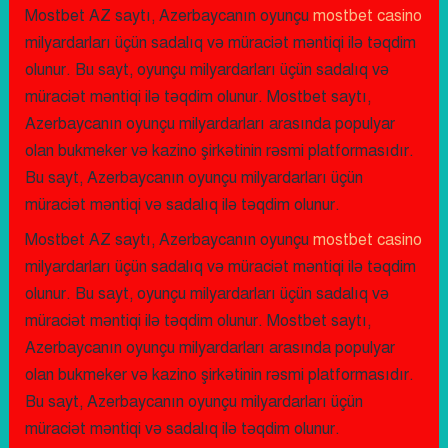
Mostbet AZ saytı, Azerbaycanın oyunçu
mostbet casino
milyardarları üçün sadalıq və müraciət məntiqi ilə təqdim
olunur. Bu sayt, oyunçu milyardarları üçün sadalıq və
müraciət məntiqi ilə təqdim olunur. Mostbet saytı,
Azerbaycanın oyunçu milyardarları arasında populyar
olan bukmeker və kazino şirkətinin rəsmi platformasıdır.
Bu sayt, Azerbaycanın oyunçu milyardarları üçün
müraciət məntiqi və sadalıq ilə təqdim olunur.
Mostbet AZ saytı, Azerbaycanın oyunçu
mostbet casino
milyardarları üçün sadalıq və müraciət məntiqi ilə təqdim
olunur. Bu sayt, oyunçu milyardarları üçün sadalıq və
müraciət məntiqi ilə təqdim olunur. Mostbet saytı,
Azerbaycanın oyunçu milyardarları arasında populyar
olan bukmeker və kazino şirkətinin rəsmi platformasıdır.
Bu sayt, Azerbaycanın oyunçu milyardarları üçün
müraciət məntiqi və sadalıq ilə təqdim olunur.