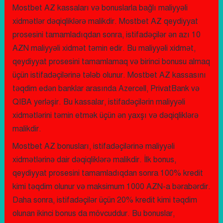
Mostbet AZ kassaları və bonuslarla bağlı maliyyəli
xidmətlər dəqiqliklərə malikdir. Mostbet AZ qeydiyyat
prosesini tamamladıqdan sonra, istifadəçilər ən azı 10
AZN maliyyəli xidmət təmin edir. Bu maliyyəli xidmət,
qeydiyyat prosesini tamamlamaq və birinci bonusu almaq
üçün istifadəçilərinə tələb olunur. Mostbet AZ kassasını
təqdim edən banklar arasında Azercell, PrivatBank və
QIBA yerləşir. Bu kassalar, istifadəçilərin maliyyəli
xidmətlərini təmin etmək üçün ən yaxşı və dəqiqliklərə
malikdir.
Mostbet AZ bonusları, istifadəçilərinə maliyyəli
xidmətlərinə dair dəqiqliklərə malikdir. İlk bonus,
qeydiyyat prosesini tamamladıqdan sonra 100% kredit
kimi təqdim olunur və maksimum 1000 AZN-a bərabərdir.
Daha sonra, istifadəçilər üçün 20% kredit kimi təqdim
olunan ikinci bonus da mövcuddur. Bu bonuslar,