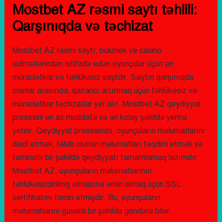
Mostbet AZ rəsmi saytı təhlili:
Qarşınıqda və təchizat
Mostbet AZ rəsmi saytı, bukmek ve casino
xidmətlərindən istifadə edən oyunçular üçün ən
müraciətkar və təhlükəsiz saytdir. Saytın qarşınıqda
olanlar arasında, qazancı artırmaq üçün təhlükəsiz və
müraciətkar təchizatlar yer alır. Mostbet AZ qeydiyyat
prosesini ən az muddətə və ən kolay şəkildə yerinə
yetirir. Qeydiyyat prosesində, oyunçuların məlumatlarını
daxil etmək, tələb olunan məlumatları təqdim etmək və
təminatlı bir şəkildə qeydiyyatı tamamlamaq lazımdır.
Mostbet AZ, oyunçuların məlumatlarının
təhlükəsizdirilmiş olmasına əmin olmaq üçün SSL
sertifikatını təmin etmişdir. Bu, oyunçuların
məlumatlarını güvənli bir şəkildə göndərə bilər.