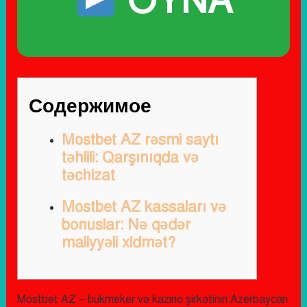
OYNA
Содержимое
Mostbet AZ rəsmi saytı
təhlili: Qarşınıqda və
təchizat
Mostbet AZ kassaları və
bonuslar: Nə qədər
maliyyəli xidmət?
Mostbet AZ – bukmeker və kazino şirkətinin Azerbaycan