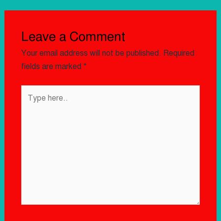
Leave a Comment
Your email address will not be published.
Required
fields are marked
*