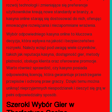
rozwój technologii i zmieniające się preferencje
użytkowników kreują nowe standardy w branży, a
kasyna online starają się dostosować do nich, oferując
innowacyjne rozwiązania i niezapomniane wrażenia.
Wybór odpowiedniego kasyna online to kluczowa
decyzja, która wpływa na jakość i bezpieczeństwo
rozrywki. Należy wziąć pod uwagę wiele czynników,
takich jak reputacja kasyna, dostępność gier, metody
płatności, obsługa klienta oraz oferowane promocje.
Warto również sprawdzić, czy kasyno posiada
odpowiednią licencję, która gwarantuje przestrzeganie
przepisów i ochronę praw graczy. Dzięki temu można
uniknąć nieprzyjemnych niespodzianek i cieszyć się grą w
pełni odpowiedzialny sposób.
Szeroki Wybór Gier w