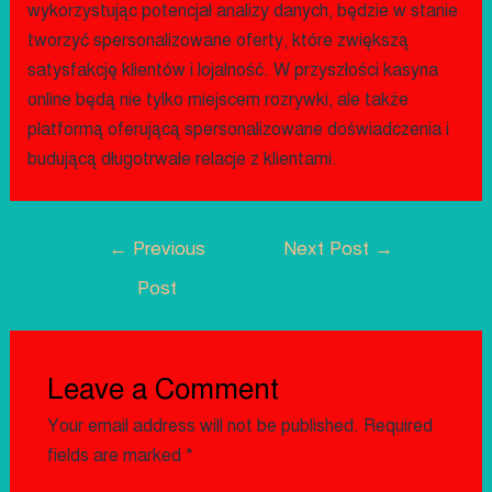
wykorzystując potencjał analizy danych, będzie w stanie
tworzyć spersonalizowane oferty, które zwiększą
satysfakcję klientów i lojalność. W przyszłości kasyna
online będą nie tylko miejscem rozrywki, ale także
platformą oferującą spersonalizowane doświadczenia i
budującą długotrwałe relacje z klientami.
←
Previous
Next Post
→
Post
Leave a Comment
Your email address will not be published.
Required
fields are marked
*