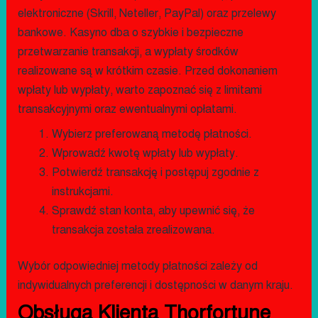
elektroniczne (Skrill, Neteller, PayPal) oraz przelewy
bankowe. Kasyno dba o szybkie i bezpieczne
przetwarzanie transakcji, a wypłaty środków
realizowane są w krótkim czasie. Przed dokonaniem
wpłaty lub wypłaty, warto zapoznać się z limitami
transakcyjnymi oraz ewentualnymi opłatami.
Wybierz preferowaną metodę płatności.
Wprowadź kwotę wpłaty lub wypłaty.
Potwierdź transakcję i postępuj zgodnie z
instrukcjami.
Sprawdź stan konta, aby upewnić się, że
transakcja została zrealizowana.
Wybór odpowiedniej metody płatności zależy od
indywidualnych preferencji i dostępności w danym kraju.
Obsługa Klienta Thorfortune