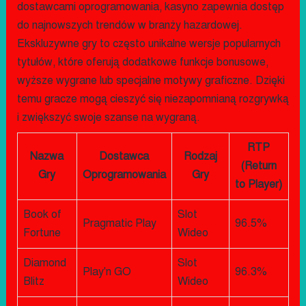
dostawcami oprogramowania, kasyno zapewnia dostęp
do najnowszych trendów w branży hazardowej.
Ekskluzywne gry to często unikalne wersje popularnych
tytułów, które oferują dodatkowe funkcje bonusowe,
wyższe wygrane lub specjalne motywy graficzne. Dzięki
temu gracze mogą cieszyć się niezapomnianą rozgrywką
i zwiększyć swoje szanse na wygraną.
RTP
Nazwa
Dostawca
Rodzaj
(Return
Gry
Oprogramowania
Gry
to Player)
Book of
Slot
Pragmatic Play
96.5%
Fortune
Wideo
Diamond
Slot
Play'n GO
96.3%
Blitz
Wideo