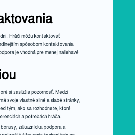
aktovania
ýždni. Hráči môžu kontaktovať
ohodlnejším spôsobom kontaktovania
odpora je vhodná pre menej naliehavé
iou
toré si zaslúžia pozornosť. Medzi
á svoje vlastné silné a slabé stránky,
red tým, ako sa rozhodnete, ktoré
eferenciách a potrebách hráča.
er, bonusy, zákaznícka podpora a