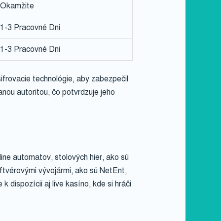
Okamžite
1-3 Pracovné Dni
1-3 Pracovné Dni
ifrovacie technológie, aby zabezpečil
anou autoritou, čo potvrdzuje jeho
ine automatov, stolových hier, ako sú
oftvérovými vývojármi, ako sú NetEnt,
 dispozícii aj live kasíno, kde si hráči