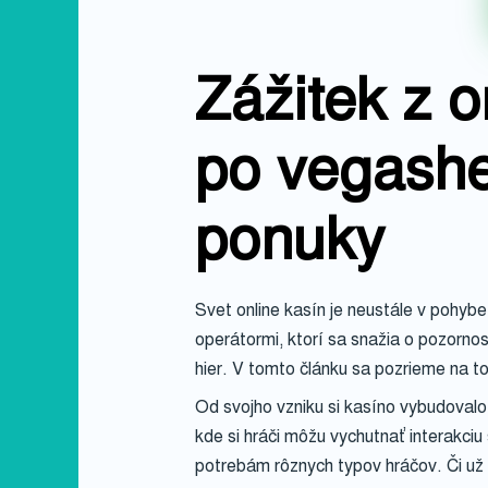
Zážitek z o
po vegashe
ponuky
Svet online kasín je neustále v pohyb
operátormi, ktorí sa snažia o pozorno
hier. V tomto článku sa pozrieme na to
Od svojho vzniku si kasíno vybudovalo 
kde si hráči môžu vychutnať interakciu
potrebám rôznych typov hráčov. Či už 