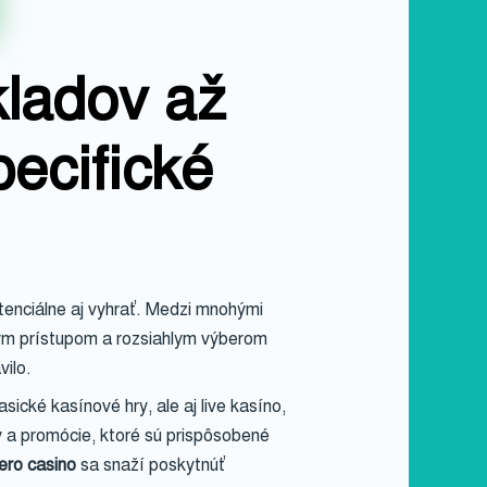
kladov až
ecifické
otenciálne aj vyhrať. Medzi mnohými
ým prístupom a rozsiahlym výberom
vilo.
ické kasínové hry, ale aj live kasíno,
sy a promócie, ktoré sú prispôsobené
ero casino
sa snaží poskytnúť