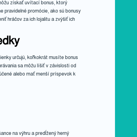
ôžu získať uvítací bonus, ktorý
ne pravidelné promócie, ako sú bonusy
 hráčov za ich lojalitu a zvýšiť ich
edky
ienky určujú, koľkokrát musíte bonus
vania sa môžu líšiť v závislosti od
ylúčené alebo mať menší príspevok k
ance na výhru a predĺžený herný