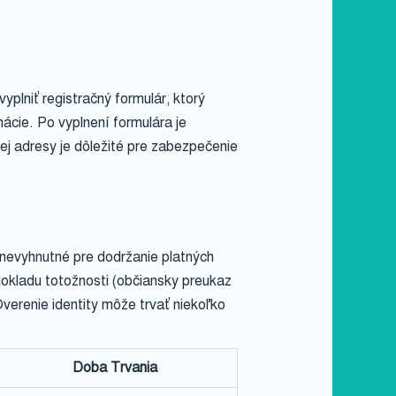
vyplniť registračný formulár, ktorý
ácie. Po vyplnení formulára je
ej adresy je dôležité pre zabezpečenie
je nevyhnutné pre dodržanie platných
okladu totožnosti (občiansky preukaz
verenie identity môže trvať niekoľko
Doba Trvania