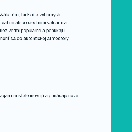
škálu tém, funkcií a výherných
piatimi alebo siedmimi valcami a
tiež veľmi populárne a ponúkajú
onoriť sa do autentickej atmosféry
jári neustále inovujú a prinášajú nové