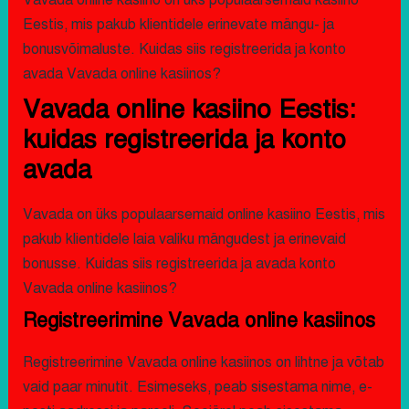
Vavada online kasiino on üks populaarsemaid kasiino
Eestis, mis pakub klientidele erinevate mängu- ja
bonusvõimaluste. Kuidas siis registreerida ja konto
avada Vavada online kasiinos?
Vavada online kasiino Eestis:
kuidas registreerida ja konto
avada
Vavada on üks populaarsemaid online kasiino Eestis, mis
pakub klientidele laia valiku mängudest ja erinevaid
bonusse. Kuidas siis registreerida ja avada konto
Vavada online kasiinos?
Registreerimine Vavada online kasiinos
Registreerimine Vavada online kasiinos on lihtne ja võtab
vaid paar minutit. Esimeseks, peab sisestama nime, e-