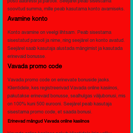
posti aadressi ja parooli. Seejärel peab sisestama
soovitud summa, mille peab kasutama konto avamiseks.
Avamine konto
Konto avamine on veelgi lihtsam. Peab sisestama
sisestatud parooli ja nime, ning seejärel on konto avatud.
Seejärel saab kasutaja alustada mängimist ja kasutada
erinevaid bonusse.
Vavada promo code
Vavada promo code on erinevate bonuside jaoks.
Klientidele, kes registreerivad Vavada online kasiinos,
pakutakse erinevaid bonusse, sealhulgas väljubonusi, mis
on 100% kuni 500 eurooni. Seejärel peab kasutaja
sisestama promo code, et saada bonusi.
Erinevad mängud Vavada online kasiinos