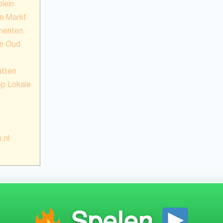
lein
e Markt
ementen
an Oud
atten
op Lokale
.nl
Spelen