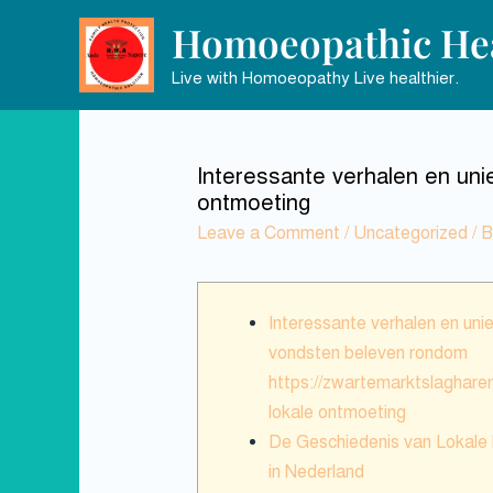
Homoeopathic Hea
Live with Homoeopathy Live healthier.
Interessante verhalen en uni
ontmoeting
Leave a Comment
/
Uncategorized
/ 
Interessante verhalen en uni
vondsten beleven rondom
https://zwartemarktslagharen
lokale ontmoeting
De Geschiedenis van Lokale
in Nederland