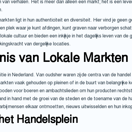
en van verhalen. Het is meer dan alleen een markt; het is een 
n.
rkten ligt in hun authenticiteit en diversiteit. Hier vind je ge
en plek waar je kunt afdingen, kunt graven naar verborgen schat
kale cultuur en bieden een inkijkje in het dagelijks leven van 
ingskracht van dergelijke locaties.
is van Lokale Markten 
ie in Nederland. Van oudsher waren zij de centra van de handel e
rkten vaak gehouden op pleinen of in de buurt van belangrijke 
 boden voor boeren en ambachtslieden om hun producten rechts
hand in hand met de groei van de steden en de toename van de
aarbij mensen elkaar ontmoetten, nieuws uitwisselden en hun ink
het Handelsplein