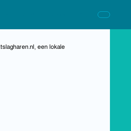
Home
About Us
Contact
Blog
slagharen.nl, een lokale