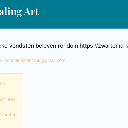
ling Art
eke vondsten beleven rondom https://zwartemarkt
By
mondaldrshantanu@gmail.com
eke
.nl, een
 Markten