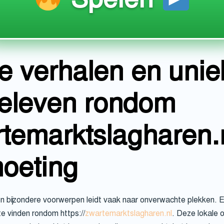
te verhalen en unie
beleven rondom
rtemarktslagharen.
moeting
n bijzondere voorwerpen leidt vaak naar onverwachte plekken. 
 vinden rondom https://
zwartemarktslagharen.nl
. Deze lokale 