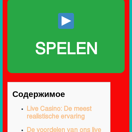
SPELEN
Содержимое
Live Casino: De meest
realistische ervaring
De voordelen van ons live