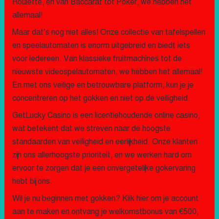
Roulette, en van Baccarat tot Poker, we hebben het
allemaal!
Maar dat’s nog niet alles! Onze collectie van tafelspellen
en speelautomaten is enorm uitgebreid en biedt iets
voor iedereen. Van klassieke fruitmachines tot de
nieuwste videospelautomaten, we hebben het allemaal!
En met ons veilige en betrouwbare platform, kun je je
concentreren op het gokken en niet op de veiligheid.
GetLucky Casino is een licentiehoudende online casino,
wat betekent dat we streven naar de hoogste
standaarden van veiligheid en eerlijkheid. Onze klanten
zijn ons allerhoogste prioriteit, en we werken hard om
ervoor te zorgen dat je een onvergetelijke gokervaring
hebt bij ons.
Wil je nu beginnen met gokken? Klik hier om je account
aan te maken en ontvang je welkomstbonus van €500,