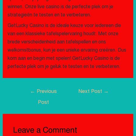
winnen. Onze live casino is de perfecte plek om je
strategieën te testen en te verbeteren.
GetLucky Casino is de ideale keuze voor iedereen die
van een klassieke tafelspelervaring houdt. Met onze
brede verscheidenheid aan tafelspellen en ons
welkomstbonus, kun je een unieke ervaring creëren. Dus
kom aan en begin met spelen! GetLucky Casino is de
perfecte plek om je geluk te testen en te verbeteren.
←
Previous
Next Post
→
Post
Leave a Comment