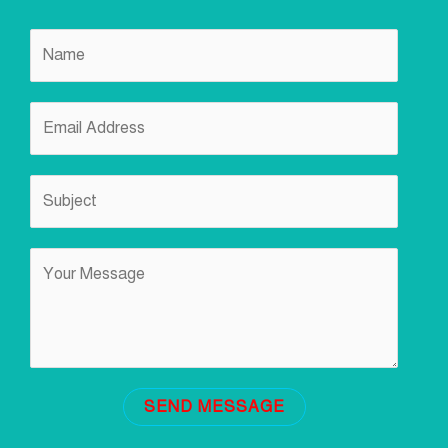
SEND MESSAGE