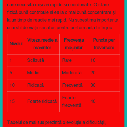
care necesită mișcări rapide și coordonate. O stare
fizică bună contribuie și ea la o mai bună concentrare și
la un timp de reacție mai rapid. Nu subestima importanța
unui stil de viață sănătos pentru performanța ta în joc.
Viteza medie a
Frecvența
Puncte per
Nivelul
mașinilor
mașinilor
traversare
1
Scăzută
Rare
10
5
Medie
Moderată
20
10
Ridicată
Frecventă
30
Foarte
15
Foarte ridicată
40
frecventă
Tabelul de mai sus prezintă o evoluție a dificultății,