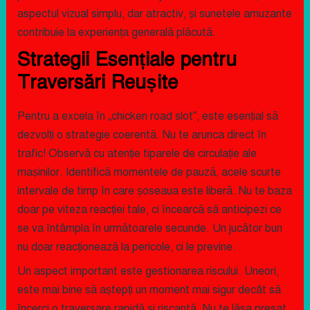
aspectul vizual simplu, dar atractiv, și sunetele amuzante
contribuie la experiența generală plăcută.
Strategii Esențiale pentru
Traversări Reușite
Pentru a excela în „chicken road slot”, este esențial să
dezvolți o strategie coerentă. Nu te arunca direct în
trafic! Observă cu atenție tiparele de circulație ale
mașinilor. Identifică momentele de pauză, acele scurte
intervale de timp în care șoseaua este liberă. Nu te baza
doar pe viteza reacției tale, ci încearcă să anticipezi ce
se va întâmpla în următoarele secunde. Un jucător bun
nu doar reacționează la pericole, ci le previne.
Un aspect important este gestionarea riscului. Uneori,
este mai bine să aștepți un moment mai sigur decât să
încerci o traversare rapidă și riscantă. Nu te lăsa presat