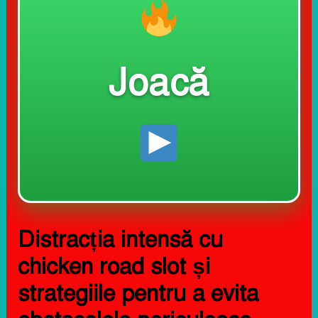
Joacă
Distracția intensă cu
chicken road slot și
strategiile pentru a evita