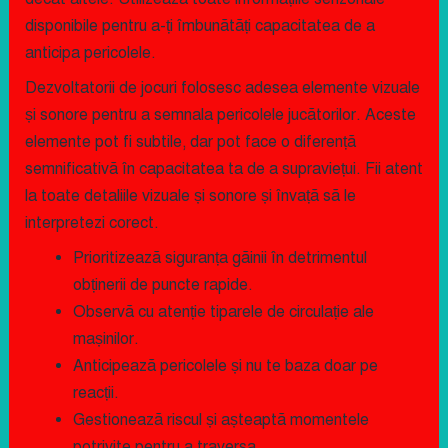
disponibile pentru a-ți îmbunătăți capacitatea de a
anticipa pericolele.
Dezvoltatorii de jocuri folosesc adesea elemente vizuale
și sonore pentru a semnala pericolele jucătorilor. Aceste
elemente pot fi subtile, dar pot face o diferență
semnificativă în capacitatea ta de a supraviețui. Fii atent
la toate detaliile vizuale și sonore și învață să le
interpretezi corect.
Prioritizează siguranța găinii în detrimentul
obținerii de puncte rapide.
Observă cu atenție tiparele de circulație ale
mașinilor.
Anticipează pericolele și nu te baza doar pe
reacții.
Gestionează riscul și așteaptă momentele
potrivite pentru a traversa.