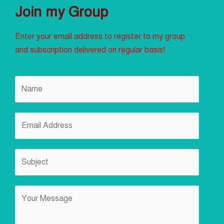
Join my Group
Enter your email address to register to my group
and subscription delivered on regular basis!