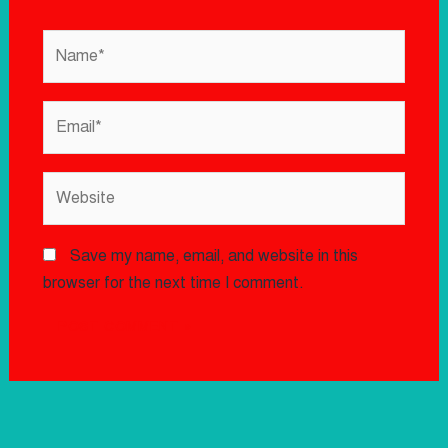
Save my name, email, and website in this
browser for the next time I comment.