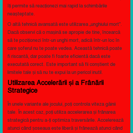
îți permite să reacționezi mai rapid la schimbările
neașteptate.
O altă tehnică avansată este utilizarea „unghiului mort”.
Dacă observi că o mașină se apropie de tine, încearcă
să te poziționezi într-un unghi mort, adică într-un loc în
care șoferul nu te poate vedea. Această tehnică poate
fi riscantă, dar poate fi foarte eficientă dacă este
executată corect. Este important să fii conștient de
limitele tale și să nu te expui la un pericol inutil.
Utilizarea Accelerării și a Frânării
Strategice
În unele variante ale jocului, poți controla viteza găinii
tale. În acest caz, poți utiliza accelerarea și frânarea
strategică pentru a-ți optimiza traversările. Accelerează
atunci când șoseaua este liberă și frânează atunci când