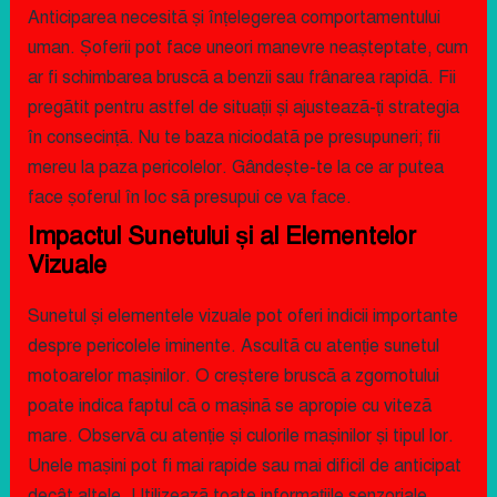
Anticiparea necesită și înțelegerea comportamentului
uman. Șoferii pot face uneori manevre neașteptate, cum
ar fi schimbarea bruscă a benzii sau frânarea rapidă. Fii
pregătit pentru astfel de situații și ajustează-ți strategia
în consecință. Nu te baza niciodată pe presupuneri; fii
mereu la paza pericolelor. Gândește-te la ce ar putea
face șoferul în loc să presupui ce va face.
Impactul Sunetului și al Elementelor
Vizuale
Sunetul și elementele vizuale pot oferi indicii importante
despre pericolele iminente. Ascultă cu atenție sunetul
motoarelor mașinilor. O creștere bruscă a zgomotului
poate indica faptul că o mașină se apropie cu viteză
mare. Observă cu atenție și culorile mașinilor și tipul lor.
Unele mașini pot fi mai rapide sau mai dificil de anticipat
decât altele. Utilizează toate informațiile senzoriale