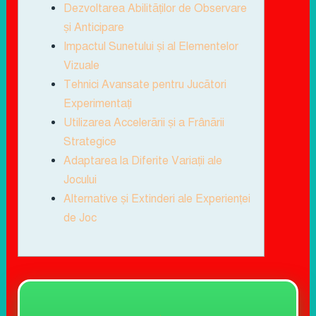
Dezvoltarea Abilităților de Observare
și Anticipare
Impactul Sunetului și al Elementelor
Vizuale
Tehnici Avansate pentru Jucători
Experimentați
Utilizarea Accelerării și a Frânării
Strategice
Adaptarea la Diferite Variații ale
Jocului
Alternative și Extinderi ale Experienței
de Joc