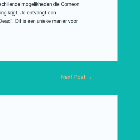
schillende mogelijkheden die Comeon
g krijgt. Je ontvangt een
ad”. Dit is een unieke manier voor
Next Post
→