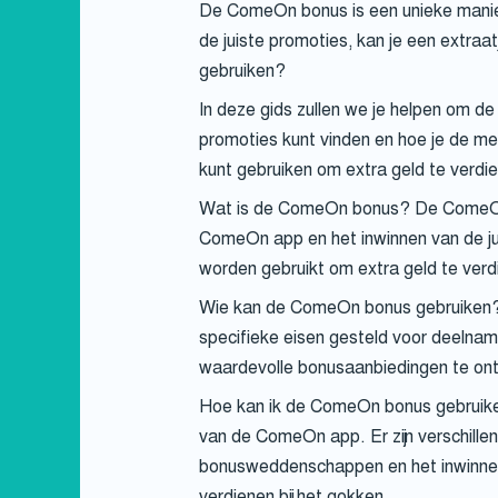
De ComeOn bonus is een unieke manier
de juiste promoties, kan je een extra
gebruiken?
In deze gids zullen we je helpen om de
promoties kunt vinden en hoe je de m
kunt gebruiken om extra geld te verdie
Wat is de ComeOn bonus? De ComeOn bo
ComeOn app en het inwinnen van de jui
worden gebruikt om extra geld te verdi
Wie kan de ComeOn bonus gebruiken? 
specifieke eisen gesteld voor deelnam
waardevolle bonusaanbiedingen te on
Hoe kan ik de ComeOn bonus gebruiken
van de ComeOn app. Er zijn verschille
bonusweddenschappen en het inwinnen
verdienen bij het gokken.