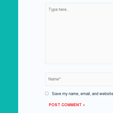
Save my name, email, and website 