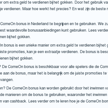
 om extra geld te verdienen bij het gokken. Door het gebruik 
atje verdienen. Maar hoe werkt het precies? En wat zijn de bes
 ComeOn bonus in Nederland te begrijpen en te gebruiken. We zulle
eest waardevolle bonusaanbiedingen kunt gebruiken. Lees verde
nen bij het gokken.
nus is een unieke manier om extra geld te verdienen bij het 
ste promoties, kan je een extraatje verdienen. De bonus is bes
enen bij het gokken.
De ComeOn bonus is beschikbaar voor alle spelers die de Come
e aan de bonus, maar het is belangrijk om de juiste promoties t
tvangen.
? De ComeOn bonus kan worden gebruikt door het inwinnen van 
nde manieren om de bonus te gebruiken, waaronder het inwinnen v
 van cashback. Lees verder om te leren hoe je de ComeOn bonu