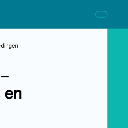
Home
About Us
Contact
Blog
edingen
 –
 en