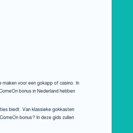
 te maken voor een gokapp of casino. In
de ComeOn bonus in Nederland hebben
ties biedt. Van klassieke gokkasten
e ComeOn bonus? In deze gids zullen