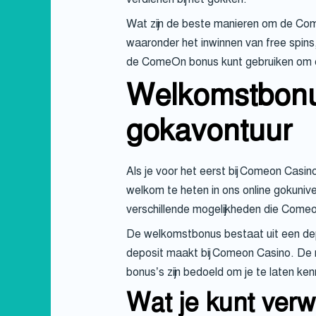
Wat zijn de beste manieren om de Com
waaronder het inwinnen van free spin
de ComeOn bonus kunt gebruiken om ex
Welkomstbonus
gokavontuur
Als je voor het eerst bij Comeon Casi
welkom te heten in ons online gokuniv
verschillende mogelijkheden die Comeo
De welkomstbonus bestaat uit een dep
deposit maakt bij Comeon Casino. De n
bonus’s zijn bedoeld om je te laten k
Wat je kunt ver