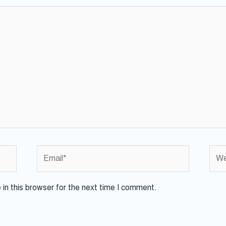
in this browser for the next time I comment.