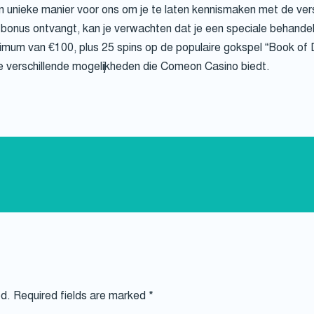
n unieke manier voor ons om je te laten kennismaken met de ver
onus ontvangt, kan je verwachten dat je een speciale behandelin
um van €100, plus 25 spins op de populaire gokspel “Book of De
 verschillende mogelijkheden die Comeon Casino biedt.
ed.
Required fields are marked
*