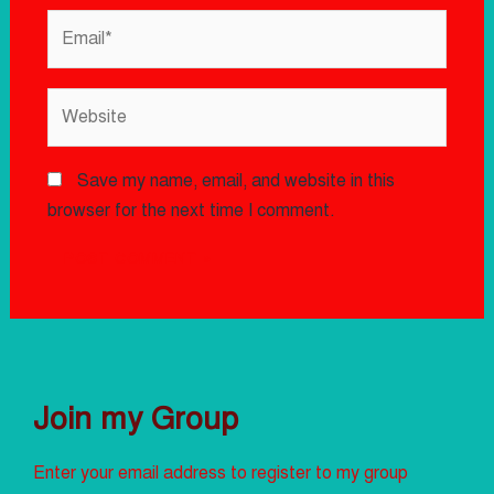
Save my name, email, and website in this
browser for the next time I comment.
Join my Group
Enter your email address to register to my group