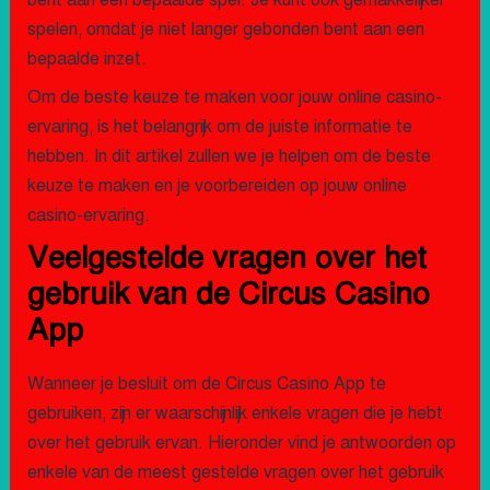
bent aan een bepaalde spel. Je kunt ook gemakkelijker
spelen, omdat je niet langer gebonden bent aan een
bepaalde inzet.
Om de beste keuze te maken voor jouw online casino-
ervaring, is het belangrijk om de juiste informatie te
hebben. In dit artikel zullen we je helpen om de beste
keuze te maken en je voorbereiden op jouw online
casino-ervaring.
Veelgestelde vragen over het
gebruik van de Circus Casino
App
Wanneer je besluit om de Circus Casino App te
gebruiken, zijn er waarschijnlijk enkele vragen die je hebt
over het gebruik ervan. Hieronder vind je antwoorden op
enkele van de meest gestelde vragen over het gebruik