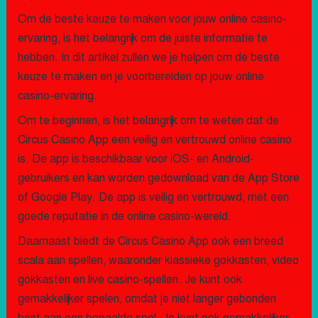
Om de beste keuze te maken voor jouw online casino-
ervaring, is het belangrijk om de juiste informatie te
hebben. In dit artikel zullen we je helpen om de beste
keuze te maken en je voorbereiden op jouw online
casino-ervaring.
Om te beginnen, is het belangrijk om te weten dat de
Circus Casino App een veilig en vertrouwd online casino
is. De app is beschikbaar voor iOS- en Android-
gebruikers en kan worden gedownload van de App Store
of Google Play. De app is veilig en vertrouwd, met een
goede reputatie in de online casino-wereld.
Daarnaast biedt de Circus Casino App ook een breed
scala aan spellen, waaronder klassieke gokkasten, video
gokkasten en live casino-spellen. Je kunt ook
gemakkelijker spelen, omdat je niet langer gebonden