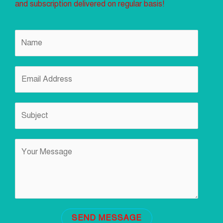
and subscription delivered on regular basis!
SEND MESSAGE