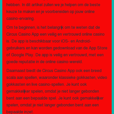
hebben. In dit artikel zullen we je helpen om de beste
keuze te maken en je voorbereiden op jouw online
casino-ervaring.
Om te beginnen, is het belangrijk om te weten dat de
Circus Casino App een veilig en vertrouwd online casino
is. De app is beschikbaar voor iOS- en Android-
gebruikers en kan worden gedownload van de App Store
of Google Play. De app is veilig en vertrouwd, met een
goede reputatie in de online casino-wereld.
Daarnaast biedt de Circus Casino App ook een breed
scala aan spellen, waaronder klassieke gokkasten, video
gokkasten en live casino-spellen. Je kunt ook
gemakkelijker spelen, omdat je niet langer gebonden
bent aan een bepaalde spel. Je kunt ook gemakkelijker
spelen, omdat je niet langer gebonden bent aan een
bepaalde inzet.