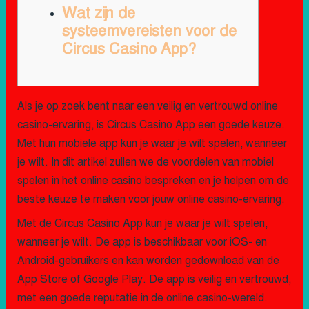
Wat zijn de
systeemvereisten voor de
Circus Casino App?
Als je op zoek bent naar een veilig en vertrouwd online
casino-ervaring, is Circus Casino App een goede keuze.
Met hun mobiele app kun je waar je wilt spelen, wanneer
je wilt. In dit artikel zullen we de voordelen van mobiel
spelen in het online casino bespreken en je helpen om de
beste keuze te maken voor jouw online casino-ervaring.
Met de Circus Casino App kun je waar je wilt spelen,
wanneer je wilt. De app is beschikbaar voor iOS- en
Android-gebruikers en kan worden gedownload van de
App Store of Google Play. De app is veilig en vertrouwd,
met een goede reputatie in de online casino-wereld.