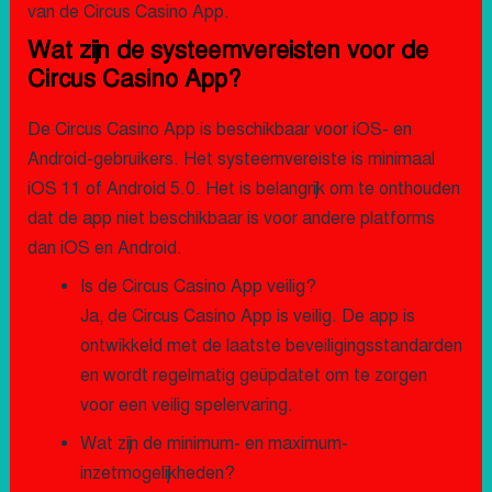
van de Circus Casino App.
Wat zijn de systeemvereisten voor de
Circus Casino App?
De Circus Casino App is beschikbaar voor iOS- en
Android-gebruikers. Het systeemvereiste is minimaal
iOS 11 of Android 5.0. Het is belangrijk om te onthouden
dat de app niet beschikbaar is voor andere platforms
dan iOS en Android.
Is de Circus Casino App veilig?
Ja, de Circus Casino App is veilig. De app is
ontwikkeld met de laatste beveiligingsstandarden
en wordt regelmatig geüpdatet om te zorgen
voor een veilig spelervaring.
Wat zijn de minimum- en maximum-
inzetmogelijkheden?