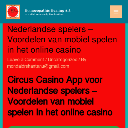
Homoeopathic Healing Art
Live with Homoeopathy Live healthier.
Circus Casino App voor
Nederlandse spelers –
Voordelen van mobiel spelen
in het online casino
Leave a Comment
/
Uncategorized
/ By
mondaldrshantanu@gmail.com
Circus Casino App voor
Nederlandse spelers –
Voordelen van mobiel
spelen in het online casino