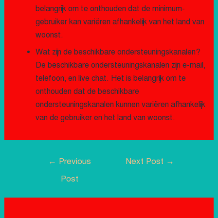
belangrijk om te onthouden dat de minimum-
gebruiker kan variëren afhankelijk van het land van
woonst.
Wat zijn de beschikbare ondersteuningskanalen?
De beschikbare ondersteuningskanalen zijn e-mail,
telefoon, en live chat. Het is belangrijk om te
onthouden dat de beschikbare
ondersteuningskanalen kunnen variëren afhankelijk
van de gebruiker en het land van woonst.
←
Previous
Next Post
→
Post