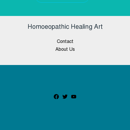
Homoeopathic Healing Art
Contact
About Us