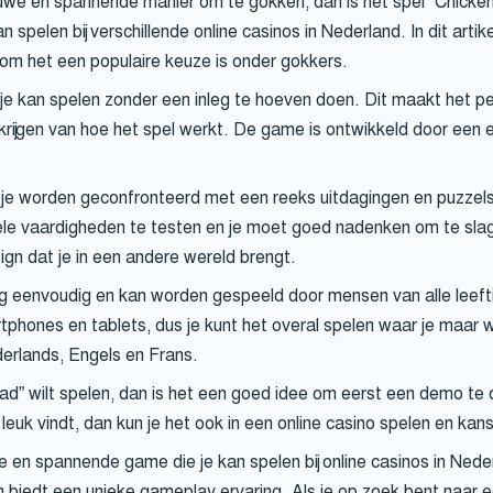
we en spannende manier om te gokken, dan is het spel “Chicken 
an spelen bij verschillende online casinos in Nederland. In dit art
om het een populaire keuze is onder gokkers.
 kan spelen zonder een inleg te hoeven doen. Dit maakt het perf
e krijgen van hoe het spel werkt. De game is ontwikkeld door e
 je worden geconfronteerd met een reeks uitdagingen en puzzels
uele vaardigheden te testen en je moet goed nadenken om te sla
ign dat je in een andere wereld brengt.
 eenvoudig en kan worden gespeeld door mensen van alle leeftij
phones en tablets, dus je kunt het overal spelen waar je maar w
derlands, Engels en Frans.
ad” wilt spelen, dan is het een goed idee om eerst een demo te
el leuk vindt, dan kun je het ook in een online casino spelen en ka
e en spannende game die je kan spelen bij online casinos in Nede
en biedt een unieke gameplay ervaring. Als je op zoek bent naar 