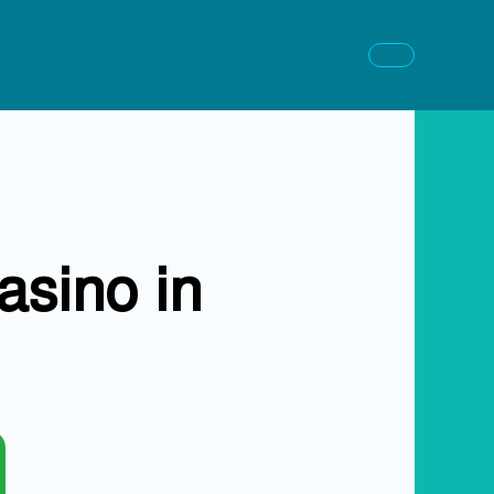
Home
About Us
Contact
Blog
asino in