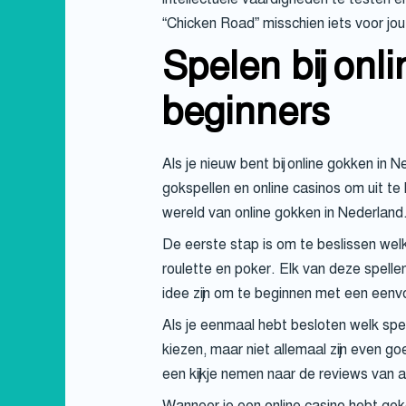
“Chicken Road” misschien iets voor jou
Spelen bij onl
beginners
Als je nieuw bent bij online gokken in 
gokspellen en online casinos om uit te 
wereld van online gokken in Nederland
De eerste stap is om te beslissen welke
roulette en poker. Elk van deze spellen
idee zijn om te beginnen met een eenv
Als je eenmaal hebt besloten welk spel 
kiezen, maar niet allemaal zijn even go
een kijkje nemen naar de reviews van a