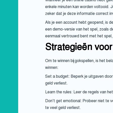
Wanneer je een online casino hebt gek
enkele minuten kan worden voltooid. J
zeker dat je deze informatie correct in
Als je een account hebt geopend, is d
een demo-versie van het spel, zoals d
eenmaal vertrouwd bent met het spel, 
Strategieën voor
Om te winnen bij gokspellen, is het bel
winnen:
Set a budget: Beperk je uitgaven door
geld verliest.
Learn the rules: Leer de regels van h
Don’t get emotional: Probeer niet te v
te veel geld verliest.