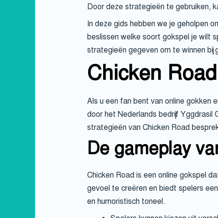
Door deze strategieën te gebruiken, k
In deze gids hebben we je geholpen om
beslissen welke soort gokspel je wilt 
strategieën gegeven om te winnen bij g
Chicken Road:
Als u een fan bent van online gokken en
door het Nederlands bedrijf Yggdrasil 
strategieën van Chicken Road bespre
De gameplay va
Chicken Road is een online gokspel da
gevoel te creëren en biedt spelers een
en humoristisch toneel.