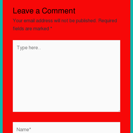
Leave a Comment
Your email address will not be published.
Required
fields are marked
*