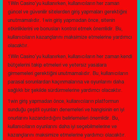
1Win Casino’yu kullanırken, kullanıcıların her zaman
güncel ve güvenilir sitelerden giriş yapmaları gerektiğini
unutmamalıdır. 1win giriş yapmadan önce, sitenin
etkinliklerini ve bonusları kontrol etmek önemlidir. Bu,
kullanıcıların kazançlarını maksimize etmelerine yardımcı
olacaktır.
1Win Casino’yu kullanırken, kullanıcıların her zaman kendi
bütçelerini takip etmeleri ve yetersiz yasalara
girmemeleri gerektiğini unutmamalıdır. Bu, kullanıcıların
parasal sorunlardan kaçınmalarına ve oyunlarını daha
sağlıklı bir şekilde sürdürmelerine yardımcı olacaktır.
1win giriş yapmadan önce, kullanıcıların platformun
sunduğu çeşitli oyunları denemeleri ve hangisinin en iyi
onurlarını kazandırdığını belirlemeleri önemlidir. Bu,
kullanıcıların oyunlarını daha iyi seçebilmelerine ve
kazançlarını maksimize etmelerine yardımcı olacaktır.