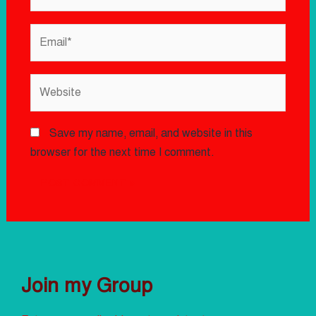
Save my name, email, and website in this
browser for the next time I comment.
Join my Group