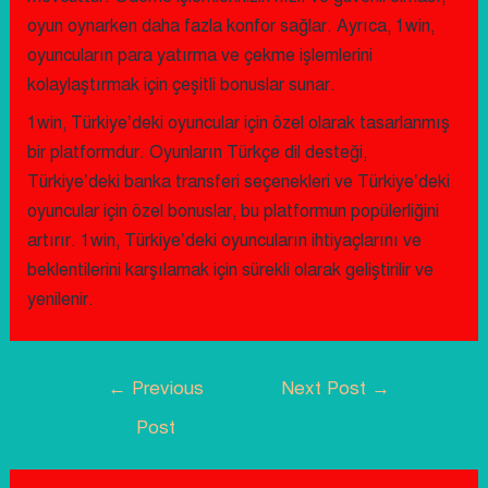
oyun oynarken daha fazla konfor sağlar. Ayrıca, 1win,
oyuncuların para yatırma ve çekme işlemlerini
kolaylaştırmak için çeşitli bonuslar sunar.
1win, Türkiye’deki oyuncular için özel olarak tasarlanmış
bir platformdur. Oyunların Türkçe dil desteği,
Türkiye’deki banka transferi seçenekleri ve Türkiye’deki
oyuncular için özel bonuslar, bu platformun popülerliğini
artırır. 1win, Türkiye’deki oyuncuların ihtiyaçlarını ve
beklentilerini karşılamak için sürekli olarak geliştirilir ve
yenilenir.
←
Previous
Next Post
→
Post