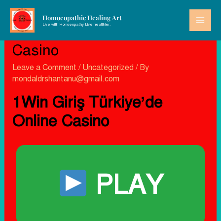
Homoeopathic Healing Art
Live with Homoeopathy Live healthier.
1Win Giriş Türkiye’de Online
Casino
Leave a Comment
/
Uncategorized
/ By
mondaldrshantanu@gmail.com
1Win Giriş Türkiye’de
Online Casino
PLAY