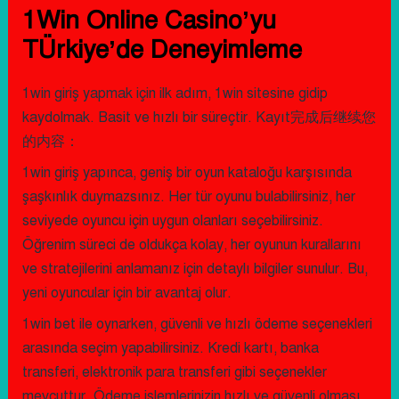
1Win Online Casino’yu
TÜrkiye’de Deneyimleme
1win giriş yapmak için ilk adım, 1win sitesine gidip
kaydolmak. Basit ve hızlı bir süreçtir. Kayıt完成后继续您
的内容：
1win giriş yapınca, geniş bir oyun kataloğu karşısında
şaşkınlık duymazsınız. Her tür oyunu bulabilirsiniz, her
seviyede oyuncu için uygun olanları seçebilirsiniz.
Öğrenim süreci de oldukça kolay, her oyunun kurallarını
ve stratejilerini anlamanız için detaylı bilgiler sunulur. Bu,
yeni oyuncular için bir avantaj olur.
1win bet ile oynarken, güvenli ve hızlı ödeme seçenekleri
arasında seçim yapabilirsiniz. Kredi kartı, banka
transferi, elektronik para transferi gibi seçenekler
mevcuttur. Ödeme işlemlerinizin hızlı ve güvenli olması,