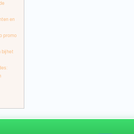
nde
nten en
do promo
ij het
des:
n