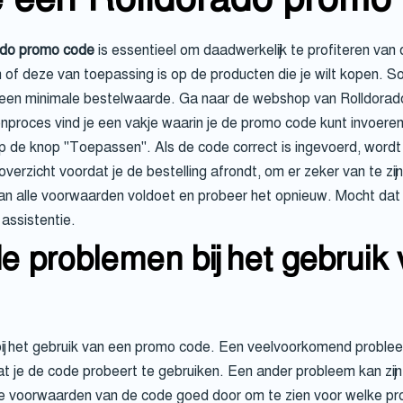
ado promo code
is essentieel om daadwerkelijk te profiteren van 
n of deze van toepassing is op de producten die je wilt kopen. S
 een minimale bestelwaarde. Ga naar de webshop van Rolldora
nproces vind je een vakje waarin je de promo code kunt invoeren
k op de knop "Toepassen". Als de code correct is ingevoerd, wor
 overzicht voordat je de bestelling afrondt, om er zeker van te zij
 aan alle voorwaarden voldoet en probeer het opnieuw. Mocht da
assistentie.
 problemen bij het gebruik
j het gebruik van een promo code. Een veelvoorkomend probleem 
at je de code probeert te gebruiken. Een ander probleem kan zijn
de voorwaarden van de code goed door om te zien voor welke pr