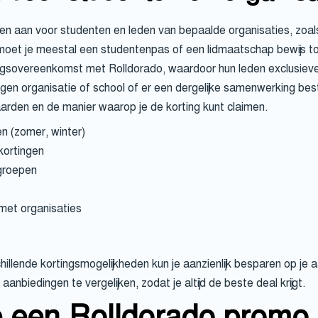
en aan voor studenten en leden van bepaalde organisaties, zoals
moet je meestal een studentenpas of een lidmaatschap bewijs t
sovereenkomst met Rolldorado, waardoor hun leden exclusieve 
igen organisatie of school of er een dergelijke samenwerking be
aarden en de manier waarop je de korting kunt claimen.
 (zomer, winter)
kortingen
groepen
met organisaties
llende kortingsmogelijkheden kun je aanzienlijk besparen op je aa
aanbiedingen te vergelijken, zodat je altijd de beste deal krijgt.
e een Rolldorado promo 