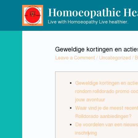
Homoeopathic Hea
Live with Homoeopathy Live healthier.
Geweldige kortingen en acti
Leave a Comment
/
Uncategorized
/ 
Geweldige kortingen en acti
rondom rolldorado promo co
jouw avontuur
Waar vind je de meest recen
Rolldorado aanbiedingen?
De voordelen van een nieuws
inschrijving