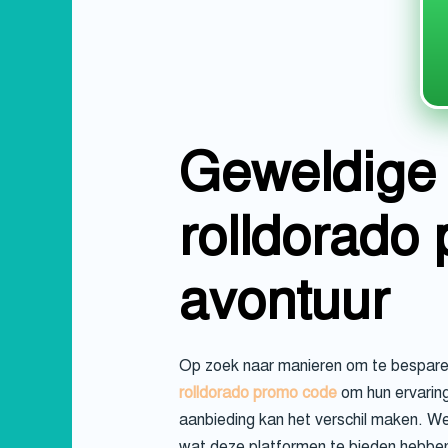
Geweldige 
rolldorado
avontuur
Op zoek naar manieren om te besparen 
rolldorado promo code
om hun ervaring
aanbieding kan het verschil maken. We 
wat deze platformen te bieden hebbe