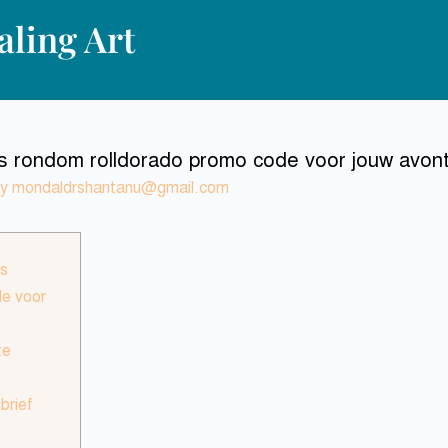
ling Art
es rondom rolldorado promo code voor jouw avon
By
mondaldrshantanu@gmail.com
es
de voor
te
brief