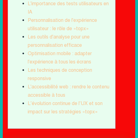
L'importance des tests utilisateurs en
IA
Personnalisation de l'expérience
utilisateur : le rôle de «topx»
Les outils d'analyse pour une
personnalisation efficace
Optimisation mobile : adapter
l'expérience à tous les écrans
Les techniques de conception
responsive
L'accessibilité web : rendre le contenu
accessible à tous
L’évolution continue de l’UX et son
impact sur les stratégies «topx»