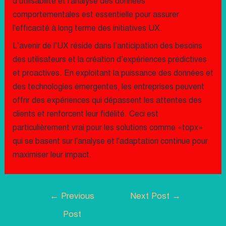
d’utilisabilité et l'analyse des données
comportementales est essentielle pour assurer
l'efficacité à long terme des initiatives UX.
L’avenir de l’UX réside dans l’anticipation des besoins
des utilisateurs et la création d’expériences prédictives
et proactives. En exploitant la puissance des données et
des technologies émergentes, les entreprises peuvent
offrir des expériences qui dépassent les attentes des
clients et renforcent leur fidélité. Ceci est
particulièrement vrai pour les solutions comme «topx»
qui se basent sur l'analyse et l'adaptation continue pour
maximiser leur impact.
←
Previous
Next Post
→
Post