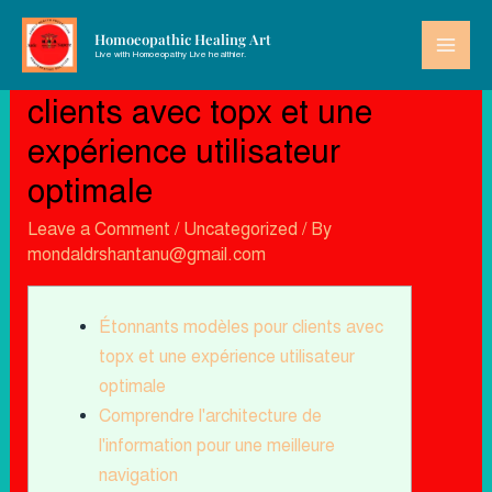
Homoeopathic Healing Art
Live with Homoeopathy Live healthier.
Étonnants modèles pour
clients avec topx et une
expérience utilisateur
optimale
Leave a Comment
/
Uncategorized
/ By
mondaldrshantanu@gmail.com
Étonnants modèles pour clients avec
topx et une expérience utilisateur
optimale
Comprendre l'architecture de
l'information pour une meilleure
navigation