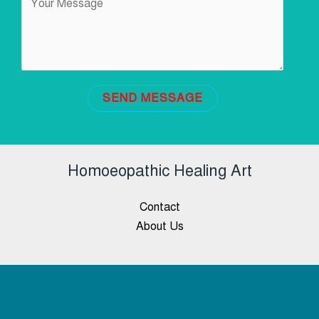
SEND MESSAGE
Homoeopathic Healing Art
Contact
About Us