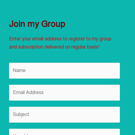
Join my Group
Enter your email address to register to my group
and subscription delivered on regular basis!