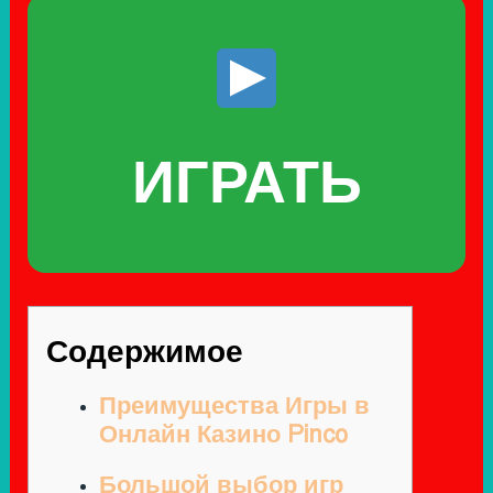
ИГРАТЬ
Содержимое
Преимущества Игры в
Онлайн Казино Pinco
Большой выбор игр