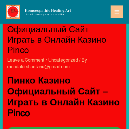
Homoeopathic Healing Art
Live with Homoeopathy Live healthier.
Пинко Казино
Официальный Сайт –
Играть в Онлайн Казино
Pinco
Leave a Comment
/
Uncategorized
/ By
mondaldrshantanu@gmail.com
Пинко Казино
Официальный Сайт –
Играть в Онлайн Казино
Pinco