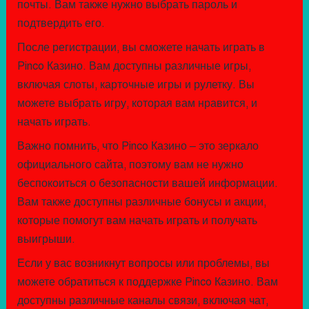
почты. Вам также нужно выбрать пароль и
подтвердить его.
После регистрации, вы сможете начать играть в
Pinco Казино. Вам доступны различные игры,
включая слоты, карточные игры и рулетку. Вы
можете выбрать игру, которая вам нравится, и
начать играть.
Важно помнить, что Pinco Казино – это зеркало
официального сайта, поэтому вам не нужно
беспокоиться о безопасности вашей информации.
Вам также доступны различные бонусы и акции,
которые помогут вам начать играть и получать
выигрыши.
Если у вас возникнут вопросы или проблемы, вы
можете обратиться к поддержке Pinco Казино. Вам
доступны различные каналы связи, включая чат,