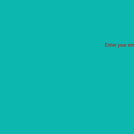
Enter your ema