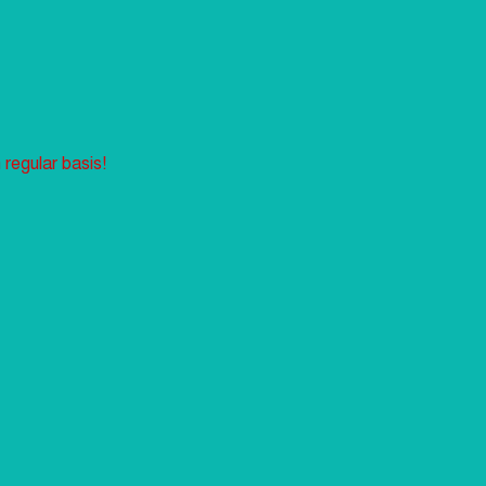
 regular basis!