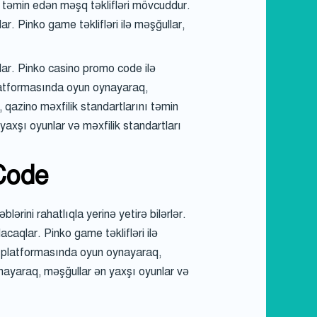
i təmin edən məşq təklifləri mövcuddur.
r. Pinko game təklifləri ilə məşğullar,
lar. Pinko casino promo code ilə
 platformasında oyun oynayaraq,
, qazino məxfilik standartlarını təmin
yaxşı oyunlar və məxfilik standartları
Code
rini rahatlıqla yerinə yetirə bilərlər.
caqlar. Pinko game təklifləri ilə
ino platformasında oyun oynayaraq,
ynayaraq, məşğullar ən yaxşı oyunlar və