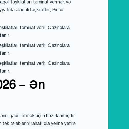
əlaqəli təşkilatları təminat vermək və
əti ilə əlaqəli təşkilatlar, Pinco
əşkilatları təminat verir. Qazinolara
tanır.
əşkilatları təminat verir. Qazinolara
tanır.
əşkilatları təminat verir. Qazinolara
tanır.
026 – Ən
ərini qəbul etmək üçün hazırlanmışdır.
ək tələblərini rahatlıqla yerinə yetirə