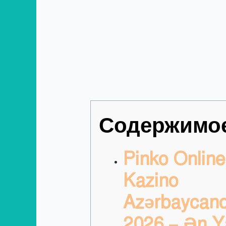
Содержимо
Pinko Online
Kazino
Azərbaycan
2026 – Ən Y