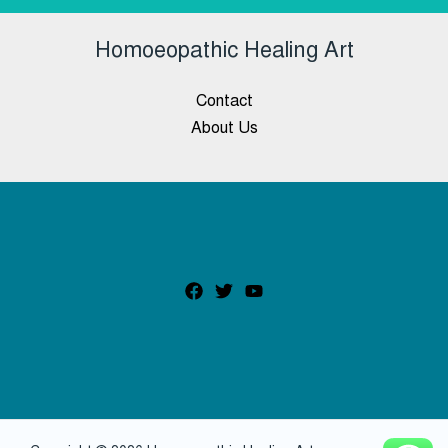
Homoeopathic Healing Art
Contact
About Us