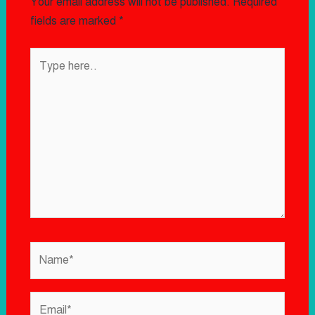
Your email address will not be published.
Required
fields are marked
*