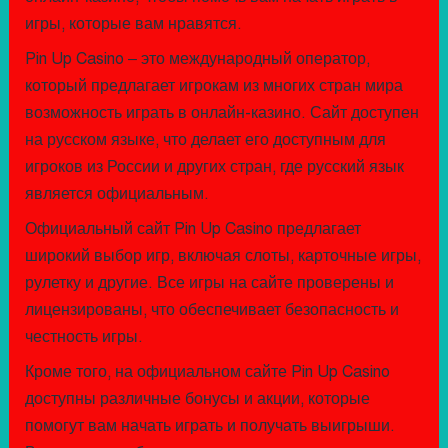
игры, которые вам нравятся.
Pin Up Casino – это международный оператор,
который предлагает игрокам из многих стран мира
возможность играть в онлайн-казино. Сайт доступен
на русском языке, что делает его доступным для
игроков из России и других стран, где русский язык
является официальным.
Официальный сайт Pin Up Casino предлагает
широкий выбор игр, включая слоты, карточные игры,
рулетку и другие. Все игры на сайте проверены и
лицензированы, что обеспечивает безопасность и
честность игры.
Кроме того, на официальном сайте Pin Up Casino
доступны различные бонусы и акции, которые
помогут вам начать играть и получать выигрыши.