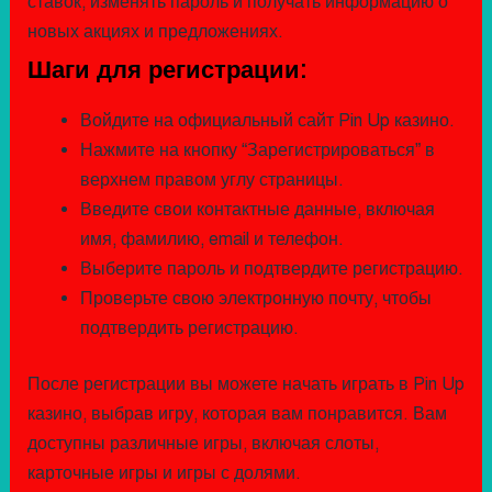
ставок, изменять пароль и получать информацию о
новых акциях и предложениях.
Шаги для регистрации:
Войдите на официальный сайт Pin Up казино.
Нажмите на кнопку “Зарегистрироваться” в
верхнем правом углу страницы.
Введите свои контактные данные, включая
имя, фамилию, email и телефон.
Выберите пароль и подтвердите регистрацию.
Проверьте свою электронную почту, чтобы
подтвердить регистрацию.
После регистрации вы можете начать играть в Pin Up
казино, выбрав игру, которая вам понравится. Вам
доступны различные игры, включая слоты,
карточные игры и игры с долями.