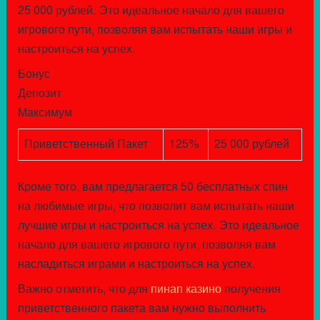
25 000 рублей. Это идеальное начало для вашего
игрового пути, позволяя вам испытать наши игры и
настроиться на успех.
Бонус
Депозит
Максимум
Приветственный Пакет
125%
25 000 рублей
Кроме того, вам предлагается 50 бесплатных спин
на любимые игры, что позволит вам испытать наши
лучшие игры и настроиться на успех. Это идеальное
начало для вашего игрового пути, позволяя вам
насладиться играми и настроиться на успех.
Важно отметить, что для
пинап казино
получения
приветственного пакета вам нужно выполнить