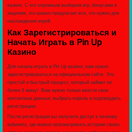
казино. С его огромным выбором игр, бонусами и
акциями, это казино предлагает все, что нужно для
наслаждения игрой.
Как Зарегистрироваться и
Начать Играть в Pin Up
Казино
Для начала играть в Pin Up казино, вам нужно
зарегистрироваться на официальном сайте. Это
простой и быстрый процесс, который займет не
более 5 минут. Вам нужно только ввести свои
контактные данные, выбрать пароль и подтвердить
регистрацию.
После регистрации вы получите доступ к личному
кабинету, где можно просматривать историю своих