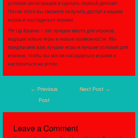
условия регистрации и сделать первый депозит.
После этого вы сможете получить доступ к нашим
играм и насладиться играми.
Pin Up Казино – это лучшее место для игроков,
ищущих новые игры и новые возможности. Мы
предлагаем вам лучшие игры и лучшие условия для
игроков, чтобы вы могли насладиться играми и
настроиться на успех.
←
Previous
Next Post
→
Post
Leave a Comment