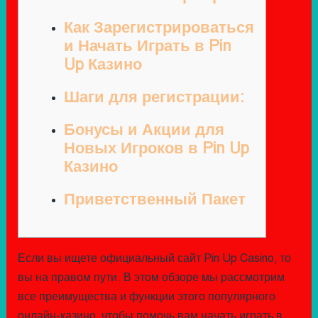
Как Зарегистрироваться
и Начать Играть в Pin
Up Казино
Шаги для регистрации:
Бонусы и Акции для
Новых Игроков в Pin Up
Казино
Приветственный Пакет
Если вы ищете официальный сайт Pin Up Casino, то
вы на правом пути. В этом обзоре мы рассмотрим
все преимущества и функции этого популярного
онлайн-казино, чтобы помочь вам начать играть в