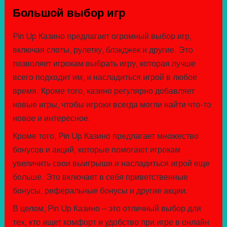
Большой выбор игр
Pin Up Казино предлагает огромный выбор игр,
включая слоты, рулетку, блэкджек и другие. Это
позволяет игрокам выбрать игру, которая лучше
всего подходит им, и насладиться игрой в любое
время. Кроме того, казино регулярно добавляет
новые игры, чтобы игроки всегда могли найти что-то
новое и интересное.
Кроме того, Pin Up Казино предлагает множество
бонусов и акций, которые помогают игрокам
увеличить свои выигрыши и насладиться игрой еще
больше. Это включает в себя приветственные
бонусы, реферальные бонусы и другие акции.
В целом, Pin Up Казино – это отличный выбор для
тех, кто ищет комфорт и удобство при игре в онлайн