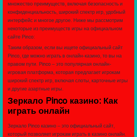
множество преимуществ, включая безопасность и
конфиденциальность, широкий спектр игр, удобный
интерфейс и многое другое. Ниже мы рассмотрим
некоторые из преимуществ игры на официальном
сайте Pinco:
Таким образом, если вы ищете официальный сайт
Pinco, где можно играть в онлайн-казино, то вы на
правом пути. Pinco – это популярная онлайн-
игровая платформа, которая предлагает игрокам
широкий спектр игр, включая слоты, карточные игры
и другие азартные игры.
Зеркало Pinco казино: Как
играть онлайн
Зеркало Pinco казино – это официальный сайт,
который позволяет игрокам играть в казино онлайн.