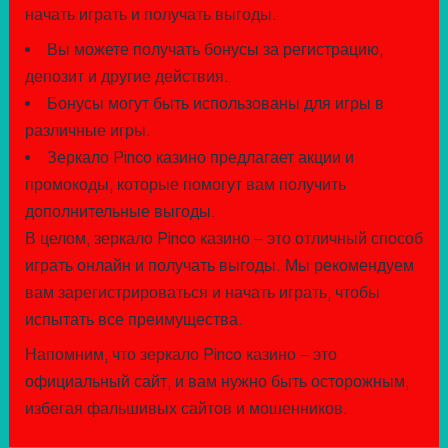
начать играть и получать выгоды.
Вы можете получать бонусы за регистрацию,
депозит и другие действия.
Бонусы могут быть использованы для игры в
различные игры.
Зеркало Pinco казино предлагает акции и
промокоды, которые помогут вам получить
дополнительные выгоды.
В целом, зеркало Pinco казино – это отличный способ
играть онлайн и получать выгоды. Мы рекомендуем
вам зарегистрироваться и начать играть, чтобы
испытать все преимущества.
Напомним, что зеркало Pinco казино – это
официальный сайт, и вам нужно быть осторожным,
избегая фальшивых сайтов и мошенников.