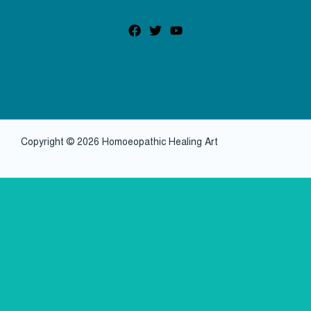
Copyright © 2026 Homoeopathic Healing Art