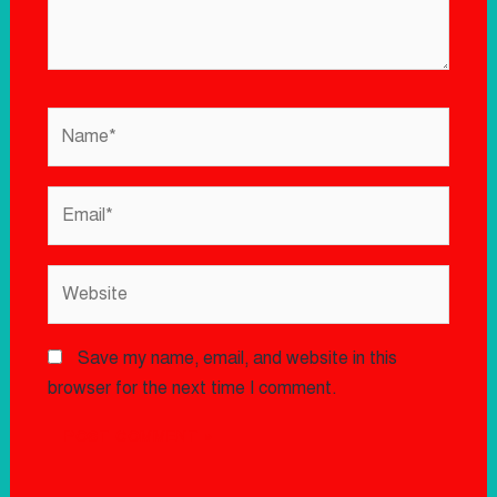
Save my name, email, and website in this
browser for the next time I comment.