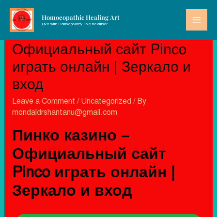
Homoeopathic Healing Art
Live with Homoeopathy Live healthier.
Пинко казино –
Официальный сайт Pinco
играть онлайн | Зеркало и
вход
Leave a Comment
/
Uncategorized
/ By
mondaldrshantanu@gmail.com
Пинко казино –
Официальный сайт
Pinco играть онлайн |
Зеркало и вход