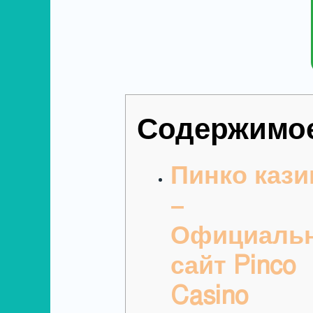
Содержимо
Пинко кази
–
Официаль
сайт Pinco
Casino