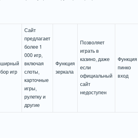
Сайт
предлагает
Позволяет
более 1
играть в
000 игр,
казино, даже
Функция
бширный
включая
Функция
если
пинко
бор игр
слоты,
зеркала
официальный
вход
карточные
сайт
игры,
недоступен
рулетку и
другие