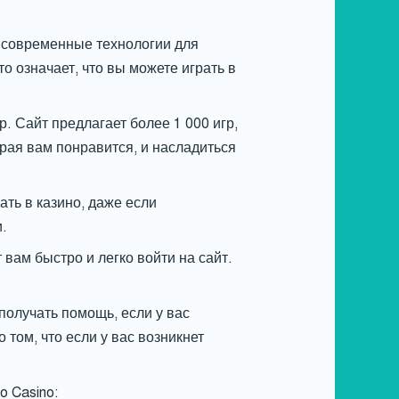
т современные технологии для
 означает, что вы можете играть в
 Сайт предлагает более 1 000 игр,
орая вам понравится, и насладиться
ать в казино, даже если
.
 вам быстро и легко войти на сайт.
получать помощь, если у вас
 том, что если у вас возникнет
 Casino: