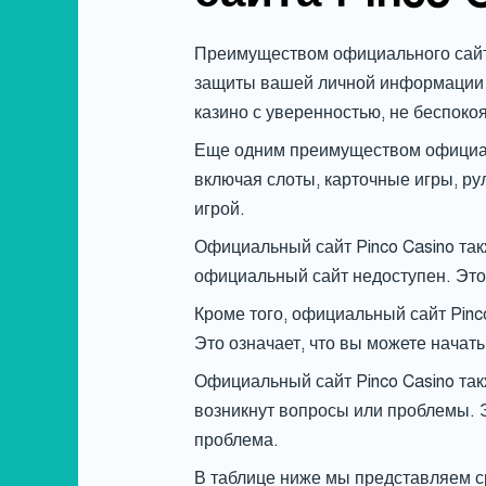
Преимуществом официального сайта
защиты вашей личной информации и 
казино с уверенностью, не беспок
Еще одним преимуществом официальн
включая слоты, карточные игры, рул
игрой.
Официальный сайт Pinco Casino так
официальный сайт недоступен. Это о
Кроме того, официальный сайт Pinco
Это означает, что вы можете начать
Официальный сайт Pinco Casino так
возникнут вопросы или проблемы. Эт
проблема.
В таблице ниже мы представляем с