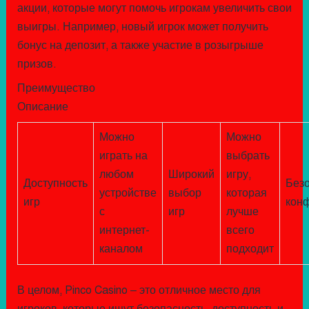
акции, которые могут помочь игрокам увеличить свои
выигры. Например, новый игрок может получить
бонус на депозит, а также участие в розыгрыше
призов.
Преимущество
Описание
Можно
Можно
играть на
выбрать
любом
Широкий
игру,
Доступность
Безо
устройстве
выбор
которая
игр
кон
с
игр
лучше
интернет-
всего
каналом
подходит
В целом, Pinco Casino – это отличное место для