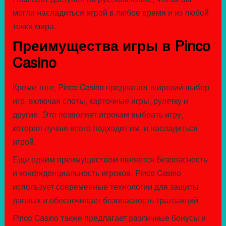
могли насладиться игрой в любое время и из любой
точки мира.
Преимущества игры в Pinco
Casino
Кроме того, Pinco Casino предлагает широкий выбор
игр, включая слоты, карточные игры, рулетку и
другие. Это позволяет игрокам выбрать игру,
которая лучше всего подходит им, и насладиться
игрой.
Еще одним преимуществом является безопасность
и конфиденциальность игроков. Pinco Casino
использует современные технологии для защиты
данных и обеспечивает безопасность транзакций.
Pinco Casino также предлагает различные бонусы и