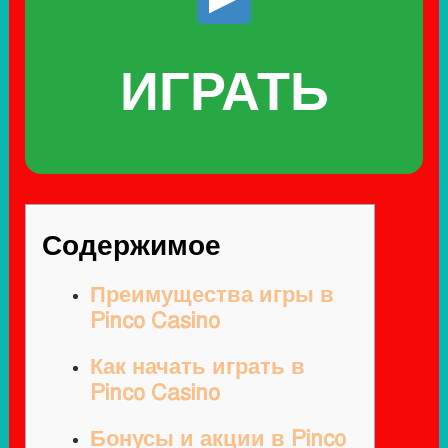
ИГРАТЬ
Содержимое
Преимущества игры в
Pinco Casino
Как начать играть в
Pinco Casino
Бонусы и акции в Pinco