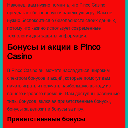
Наконец, вам нужно помнить, что Pinco Casino
предлагает безопасную и надежную игру. Вам не
нужно беспокоиться о безопасности своих данных,
потому что казино использует современные
технологии для защиты информации.
Бонусы и акции в Pinco
Casino
В Pinco Casino вы можете насладиться широким
спектром бонусов и акций, которые помогут вам
начать играть и получать наибольшую выгоду из
вашего игрового времени. Вам доступны различные
типы бонусов, включая приветственные бонусы,
бонусы за депозит и бонусы за игру.
Приветственные бонусы