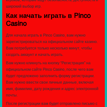
игроков, которые ищут безопасность, доступность и
широкий выбор игр.
Как начать играть в Pinco
Casino
Для начала играть в Pinco Casino, вам нужно
зарегистрироваться на официальном сайте казино.
Вам потребуется только несколько минут, чтобы
создать аккаунт и начать играть.
Вам нужно кликнуть на кнопку “Регистрация” на
официальном сайте Pinco Casino, после чего вам
будет предложено заполнить форму регистрации.
Вам нужно ввести свои личные данные, включая
имя, фамилию, дату рождения и адрес электронной
почты.
После регистрации вам будет отправлено письмо с