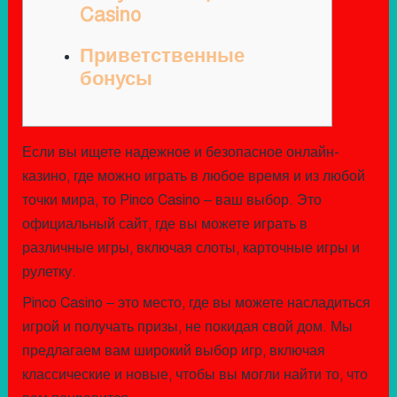
Casino
Приветственные
бонусы
Если вы ищете надежное и безопасное онлайн-
казино, где можно играть в любое время и из любой
точки мира, то Pinco Casino – ваш выбор. Это
официальный сайт, где вы можете играть в
различные игры, включая слоты, карточные игры и
рулетку.
Pinco Casino – это место, где вы можете насладиться
игрой и получать призы, не покидая свой дом. Мы
предлагаем вам широкий выбор игр, включая
классические и новые, чтобы вы могли найти то, что