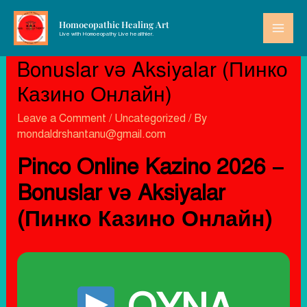
Homoeopathic Healing Art
Live with Homoeopathy Live healthier.
Pinco Online Kazino 2026 –
Bonuslar və Aksiyalar (Пинко
Казино Онлайн)
Leave a Comment
/
Uncategorized
/ By
mondaldrshantanu@gmail.com
Pinco Online Kazino 2026 –
Bonuslar və Aksiyalar
(Пинко Казино Онлайн)