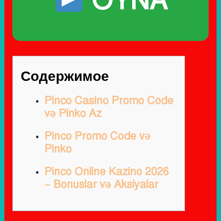
OYNA
Содержимое
Pinco Casino Promo Code
və Pinko Az
Pinco Promo Code və
Pinko
Pinco Online Kazino 2026
– Bonuslar və Aksiyalar