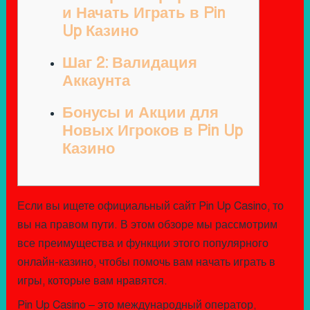
и Начать Играть в Pin
Up Казино
Шаг 2: Валидация
Аккаунта
Бонусы и Акции для
Новых Игроков в Pin Up
Казино
Если вы ищете официальный сайт Pin Up Casino, то
вы на правом пути. В этом обзоре мы рассмотрим
все преимущества и функции этого популярного
онлайн-казино, чтобы помочь вам начать играть в
игры, которые вам нравятся.
Pin Up Casino – это международный оператор,