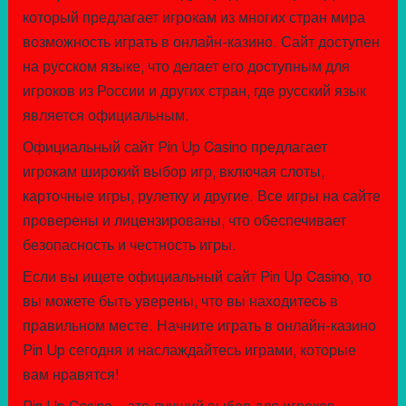
который предлагает игрокам из многих стран мира
возможность играть в онлайн-казино. Сайт доступен
на русском языке, что делает его доступным для
игроков из России и других стран, где русский язык
является официальным.
Официальный сайт Pin Up Casino предлагает
игрокам широкий выбор игр, включая слоты,
карточные игры, рулетку и другие. Все игры на сайте
проверены и лицензированы, что обеспечивает
безопасность и честность игры.
Если вы ищете официальный сайт Pin Up Casino, то
вы можете быть уверены, что вы находитесь в
правильном месте. Начните играть в онлайн-казино
Pin Up сегодня и наслаждайтесь играми, которые
вам нравятся!