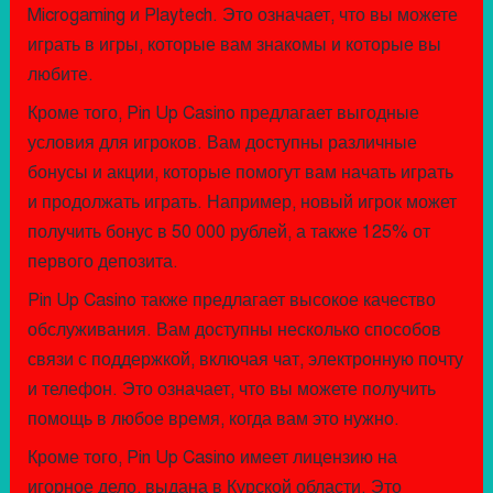
Microgaming и Playtech. Это означает, что вы можете
играть в игры, которые вам знакомы и которые вы
любите.
Кроме того, Pin Up Casino предлагает выгодные
условия для игроков. Вам доступны различные
бонусы и акции, которые помогут вам начать играть
и продолжать играть. Например, новый игрок может
получить бонус в 50 000 рублей, а также 125% от
первого депозита.
Pin Up Casino также предлагает высокое качество
обслуживания. Вам доступны несколько способов
связи с поддержкой, включая чат, электронную почту
и телефон. Это означает, что вы можете получить
помощь в любое время, когда вам это нужно.
Кроме того, Pin Up Casino имеет лицензию на
игорное дело, выдана в Курской области. Это