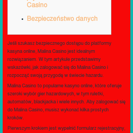
Casino
Bezpieczeństwo danych
Jeśli szukasz bezpiecznego dostępu do platformy
kasyna online, Malina Casino jest idealnym
rozwiązaniem. W tym artykule przedstawimy
wskazówki, jak zalogować się do Malina Casino i
rozpocząć swoją przygodę w świecie hazardu.
Malina Casino to popularne kasyno online, które oferuje
szeroki wybór gier hazardowych, w tym ruletki,
automatów, blackjacka i wiele innych. Aby zalogować się
do Malina Casino, musisz wykonać kilka prostych
kroków.
Pierwszym krokiem jest wypełnić formularz rejestracyjny,