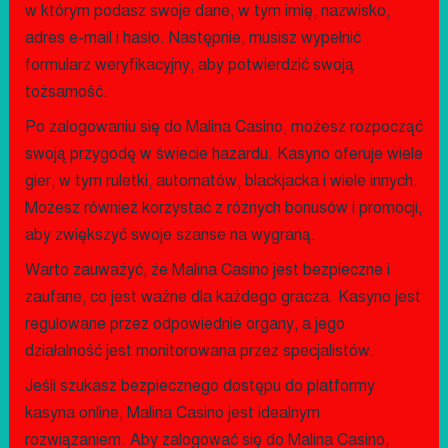
w którym podasz swoje dane, w tym imię, nazwisko,
adres e-mail i hasło. Następnie, musisz wypełnić
formularz weryfikacyjny, aby potwierdzić swoją
tożsamość.
Po zalogowaniu się do Malina Casino, możesz rozpocząć
swoją przygodę w świecie hazardu. Kasyno oferuje wiele
gier, w tym ruletki, automatów, blackjacka i wiele innych.
Możesz również korzystać z różnych bonusów i promocji,
aby zwiększyć swoje szanse na wygraną.
Warto zauważyć, że Malina Casino jest bezpieczne i
zaufane, co jest ważne dla każdego gracza. Kasyno jest
regulowane przez odpowiednie organy, a jego
działalność jest monitorowana przez specjalistów.
Jeśli szukasz bezpiecznego dostępu do platformy
kasyna online, Malina Casino jest idealnym
rozwiązaniem. Aby zalogować się do Malina Casino,