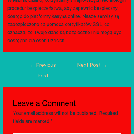
W Malina Casino, korzystamy z najnowszych technologii i
procedur bezpieczeństwa, aby zapewnić bezpieczny
dostęp do platformy kasyna online. Nasze serwisy są
zabezpieczone za pomocą certyfikatów SSL, co
oznacza, że Twoje dane są bezpieczne i nie mogą być
dostępne dla osób trzecich.
←
Previous
Next Post
→
Post
Leave a Comment
Your email address will not be published.
Required
fields are marked
*