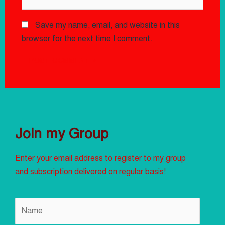
Save my name, email, and website in this
browser for the next time I comment.
Join my Group
Enter your email address to register to my group
and subscription delivered on regular basis!